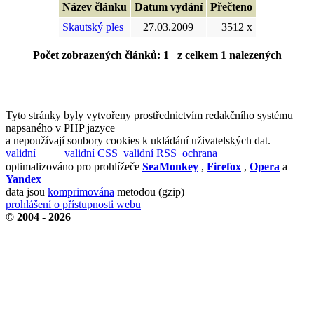
Název článku
Datum vydání
Přečteno
Skautský ples
27.03.2009
3512 x
Počet zobrazených článků: 1 z celkem 1 nalezených
Tyto stránky byly vytvořeny prostřednictvím redakčního systému
napsaného v PHP jazyce
a nepoužívají soubory cookies k ukládání uživatelských dat.
optimalizováno pro prohlížeče
SeaMonkey
,
Firefox
,
Opera
a
Yandex
data jsou
komprimována
metodou (gzip)
prohlášení o přístupnosti webu
© 2004 - 2026