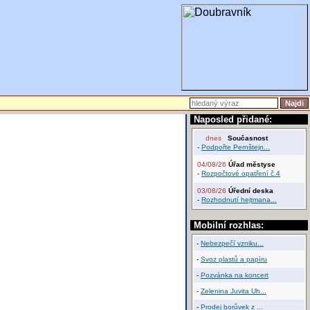
Naposled přidané:
dnes
Současnost
-
Podpořte Pernštejn...
04/08/26
Úřad městyse
-
Rozpočtové opatření č.4
03/08/26
Úřední deska
-
Rozhodnutí hejtmana...
Mobilní rozhlas:
-
Nebezpečí vzniku...
-
Svoz plastů a papíru
-
Pozvánka na koncert
-
Zelenina Juvita Uh...
-
Prodej borůvek z ...