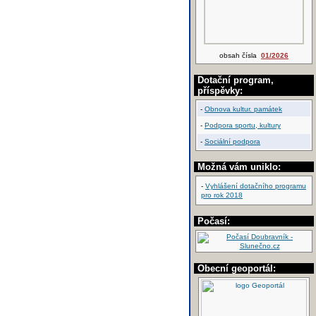
obsah čísla
01/2026
Dotační program,
příspěvky:
-
Obnova kultur. památek
-
Podpora sportu, kultury
-
Sociální podpora
Možná vám uniklo:
-
Vyhlášení dotačního programu
pro rok 2018
Počasí:
Obecní geoportál: