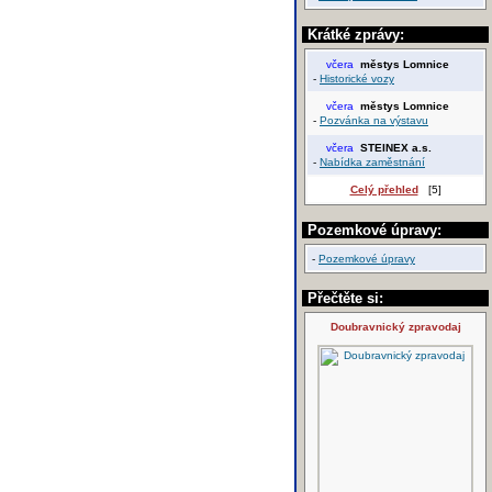
Krátké zprávy:
včera
městys Lomnice
-
Historické vozy
včera
městys Lomnice
-
Pozvánka na výstavu
včera
STEINEX a.s.
-
Nabídka zaměstnání
Celý přehled
[5]
Pozemkové úpravy:
-
Pozemkové úpravy
Přečtěte si:
Doubravnický zpravodaj