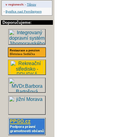
v regionech:
-
Tišnov
-
Bystřice nad Pernštejnem
Doporučujeme:
Restaurace a penzion
Břetislava Sedláčka