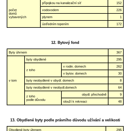
přípojkou na kanalizační síť
152
počet
vodovodem
226
domů
vybavených
plynem
1
ústředním topením
172
12. Bytový fond
Byty úhrnem
367
byty obydlené
295
v rodin. domech
262
z toho
v bytov. domech
30
v tom
byty neobydlené v obydl. domech
8
byty neobydlené v neobydl.domech
64
obydl. přechodně
9
z toho
podle důvodu
slouží k rekreaci
48
13. Obydlené byty podle právního důvodu užívání a velikosti
Obydlené byty úhrnem
295