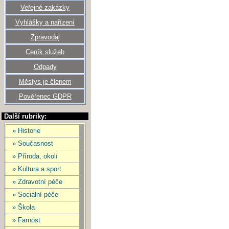
Veřejné zakázky
Vyhlášky a nařízení
Zpravodaj
Ceník služeb
Odpady
Městys je členem
Pověřenec GDPR
Další rubriky:
» Historie
» Současnost
» Příroda, okolí
» Kultura a sport
» Zdravotní péče
» Sociální péče
» Škola
» Farnost