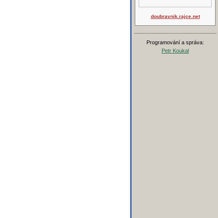
doubravnik.rajce.net
Programování a správa:
Petr Koukal