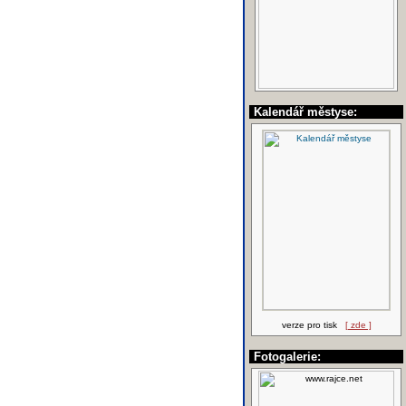
Kalendář městyse:
verze pro tisk
[ zde ]
Fotogalerie: