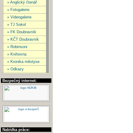
» Anglický čtenář
» Fotogalerie
» Videogalerie
» TJ Sokol
» FK Doubravník
» KČT Doubravník
» Robinsoni
» Knihovna
» Kronika městyse
» Odkazy
Bezpečný internet:
Nabídka práce: