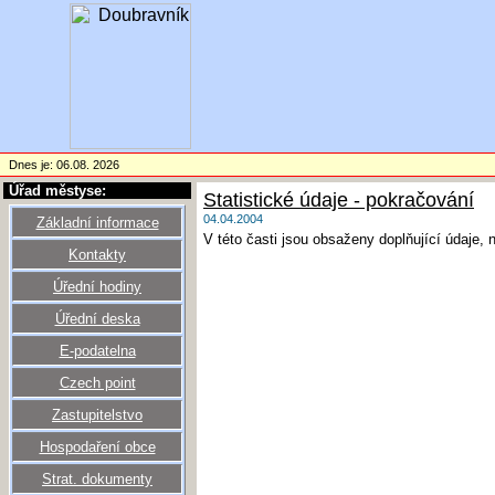
Dnes je: 06.08. 2026
Úřad městyse:
Statistické údaje - pokračování
04.04.2004
Základní informace
V této časti jsou obsaženy doplňující údaje,
Kontakty
Úřední hodiny
Úřední deska
E-podatelna
Czech point
Zastupitelstvo
Hospodaření obce
Strat. dokumenty