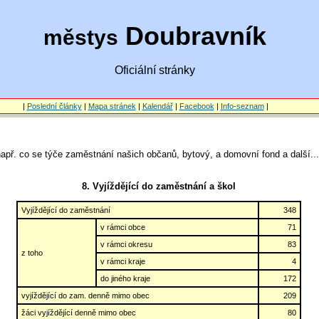
Doubravník
městys
Oficiální stránky
|
Poslední články
|
Mapa stránek
|
Kalendář
|
Facebook
|
Info-seznam
|
 např. co se týče zaměstnání našich občanů, bytový, a domovní fond a další...
8. Vyjíždějící do zaměstnání a škol
Vyjíždějící do zaměstnání
348
v rámci obce
71
v rámci okresu
83
z toho
v rámci kraje
4
do jiného kraje
172
vyjíždějící do zam. denně mimo obec
209
žáci vyjíždějící denně mimo obec
80