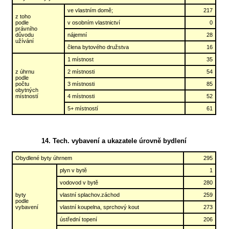
ve vlastním domě;
217
z toho
podle
v osobním vlastnictví
0
právního
důvodu
nájemní
28
užívání
člena bytového družstva
16
1 místnost
35
z úhrnu
2 místnosti
54
podle
počtu
3 místnosti
85
obytných
místností
4 místnosti
52
5+ místností
61
14. Tech. vybavení a ukazatele úrovně bydlení
Obydlené byty úhrnem
295
plyn v bytě
1
vodovod v bytě
280
byty
vlastní splachov.záchod
259
podle
vybavení
vlastní koupelna, sprchový kout
273
ústřední topení
206