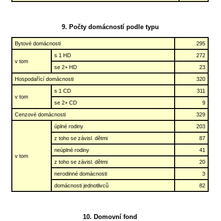
9. Počty domácností podle typu
Bytové domácnosti
295
s 1 HD
272
v tom
se 2+ HD
23
Hospodařící domácnosti
320
s 1 CD
311
v tom
se 2+ CD
9
Cenzové domácnosti
329
úplné rodiny
203
z toho se závisl. dětmi
87
neúplné rodiny
41
v tom
z toho se závisl. dětmi
20
nerodinné domácnosti
3
domácnosti jednotlivců
82
10. Domovní fond