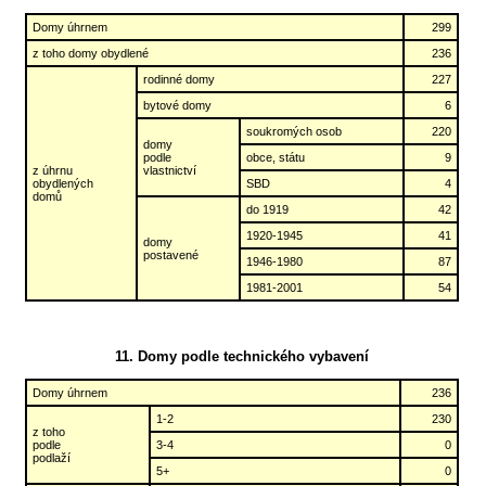
Domy úhrnem
299
z toho domy obydlené
236
rodinné domy
227
bytové domy
6
soukromých osob
220
domy
podle
obce, státu
9
z úhrnu
vlastnictví
obydlených
SBD
4
domů
do 1919
42
1920-1945
41
domy
postavené
1946-1980
87
1981-2001
54
11. Domy podle technického vybavení
Domy úhrnem
236
1-2
230
z toho
podle
3-4
0
podlaží
5+
0