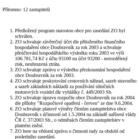
Přítomno: 12 zastupitelů
Předložený program starostou obce pro zasedání ZO byl
schválen.
ZO schvaluje závěrečný účet dle přiloženého finančního
hospodaření obce Doubravník za rok 2003 a schvaluje
přeúčtování hospodářského výsledku roku 2003 ve výši
106.781,74 Kč z účtu 93100 na účet 93200 - nerozdělený
zisk, neuhrazená ztráta.
ZO schvaluje zprávu o výsledku přezkoumání hospodaření
obce Doubravník za rok 2003.
ZO schvaluje poskytování cestovních náhrad, sazeb stravného
a sazeb základních nákladů za používání silničních
motorových vozidel dle vyhlášky č. 449/2003 Sb.
ZO schvaluje úpravu rozpočtu obce Doubravník na rok 2004
dle přílohy "Rozpočtové opatření - červen" ze dne 9.6.2004.
ZO schvaluje platové výměry členům zastupitelstva obce
Doubravník s účinností od 1.5.2004 na základě nařízení vlády
ČR č. 37/2003 Sb., o odměnách členům zastupitelstev v
platném znění.
ZO bere na vědomí zprávu o činnosti rady za období od
posledního zasedání.