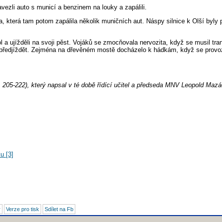
ezli auto s municí a benzinem na louky a zapálili.
, která tam potom zapálila několik muničních aut. Náspy silnice k Olší byly 
a ujížděli na svoji pěst. Vojáků se zmocňovala nervozita, když se musil tran
i předjíždět. Zejména na dřevěném mostě docházelo k hádkám, když se provoz 
tr. 205-222), který napsal v té době řídící učitel a předseda MNV Leopold Maz
u [3]
r
Verze pro tisk
Sdílet na Fb