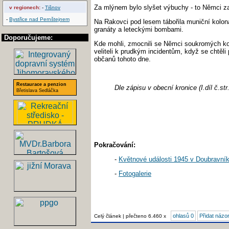
Za mlýnem bylo slyšet výbuchy - to Němci zav
v regionech:
-
Tišnov
-
Bystřice nad Pernštejnem
Na Rakovci pod lesem tábořila muniční kolona
granáty a leteckými bombami.
Doporučujeme:
Kde mohli, zmocnili se Němci soukromých kol 
veliteli k prudkým incidentům, když se chtěl
občanů tohoto dne.
Restaurace a penzion
Dle zápisu v obecní kronice (I.díl č.s
Břetislava Sedláčka
Pokračování:
-
Květnové události 1945 v Doubravník
-
Fotogalerie
ohlasů 0
Přidat názo
Celý článek | přečteno 6.460 x