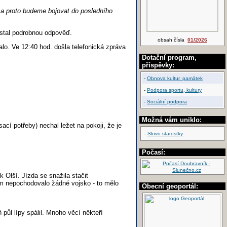
 a proto budeme bojovat do posledního
ostal podrobnou odpověď.
obsah čísla
01/2026
alo. Ve 12:40 hod. došla telefonická zpráva
Dotační program,
příspěvky:
-
Obnova kultur. památek
-
Podpora sportu, kultury
-
Sociální podpora
Možná vám uniklo:
sací potřeby) nechal ležet na pokoji, že je
-
Slovo starostky
Počasí:
 Olší. Jízda se snažila stačit
ám nepochodovalo žádné vojsko - to mělo
Obecní geoportál:
půl lípy spálil. Mnoho věcí někteří