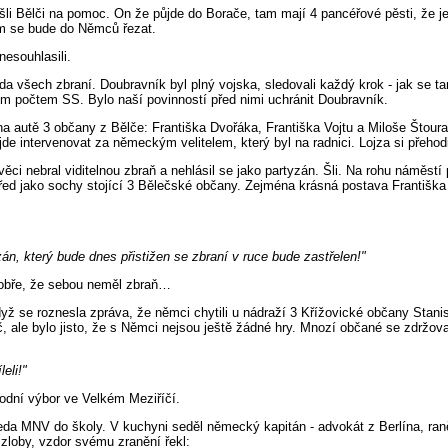
li Bělči na pomoc. On že půjde do Borače, tam mají 4 pancéřové pěsti, že je
om se bude do Němců řezat.
nesouhlasili.
a všech zbraní. Doubravník byl plný vojska, sledovali každý krok - jak se ta
m počtem SS. Bylo naší povinností před nimi uchránit Doubravník.
a autě 3 občany z Bělče: Františka Dvořáka, Františka Vojtu a Miloše Štoura
de intervenovat za německým velitelem, který byl na radnici. Lojza si přehodil
věci nebral viditelnou zbraň a nehlásil se jako partyzán. Šli. Na rohu náměstí
řed jako sochy stojící 3 Bělečské občany. Zejména krásná postava Františk
án, který bude dnes přistižen se zbraní v ruce bude zastřelen!"
dobře, že sebou neměl zbraň…
ž se roznesla zpráva, že němci chytili u nádraží 3 Křížovické občany Stanisl
 ale bylo jisto, že s Němci nejsou ještě žádné hry. Mnozí občané se zdržoval
eli!"
odní výbor ve Velkém Meziříčí.
dseda MNV do školy. V kuchyni seděl německý kapitán - advokát z Berlína, raně
a zloby, vzdor svému zranění řekl: