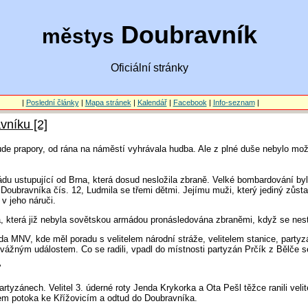
Doubravník
městys
Oficiální stránky
|
Poslední články
|
Mapa stránek
|
Kalendář
|
Facebook
|
Info-seznam
|
vníku [2]
ude prapory, od rána na náměstí vyhrávala hudba. Ale z plné duše nebylo m
u ustupující od Brna, která dosud nesložila zbraně. Velké bombardování byl
Doubravníka čís. 12, Ludmila se třemi dětmi. Jejímu muži, který jediný zůstal
 v jeho náruči.
která již nebyla sovětskou armádou pronásledována zbraněmi, když se nesta
eda MNV, kde měl poradu s velitelem národní stráže, velitelem stanice, party
k vážným událostem. Co se radili, vpadl do místnosti partyzán Prčík z Bělče s
"
partyzánech. Velitel 3. úderné roty Jenda Krykorka a Ota Pešl těžce ranili vel
rytem potoka ke Křížovicím a odtud do Doubravníka.