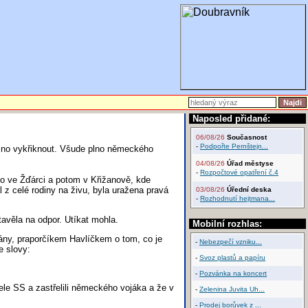
Naposled přidané:
06/08/26
Současnost
-
Podpořte Pernštejn...
ožno vykřiknout. Všude plno německého
04/08/26
Úřad městyse
-
Rozpočtové opatření č.4
o ve Žďárci a potom v Křižanově, kde
 z celé rodiny na živu, byla uražena pravá
03/08/26
Úřední deska
-
Rozhodnutí hejtmana...
věla na odpor. Utíkat mohla.
Mobilní rozhlas:
zány, praporčíkem Havlíčkem o tom, co je
-
Nebezpečí vzniku...
e slovy:
-
Svoz plastů a papíru
-
Pozvánka na koncert
itele SS a zastřelili německého vojáka a že v
-
Zelenina Juvita Uh...
-
Prodej borůvek z ...