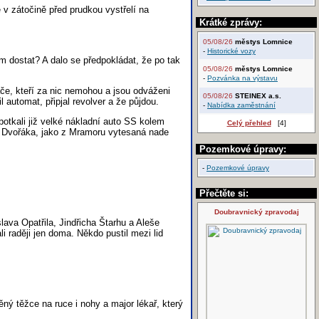
 v zátočině před prudkou vystřelí na
Krátké zprávy:
05/08/26
městys Lomnice
-
Historické vozy
m dostat? A dalo se předpokládat, že po tak
05/08/26
městys Lomnice
-
Pozvánka na výstavu
če, kteří za nic nemohou a jsou odváženi
05/08/26
STEINEX a.s.
 automat, připjal revolver a že půjdou.
-
Nabídka zaměstnání
 potkali již velké nákladní auto SS kolem
Celý přehled
[4]
a Dvořáka, jako z Mramoru vytesaná nade
Pozemkové úpravy:
-
Pozemkové úpravy
Přečtěte si:
Doubravnický zpravodaj
ava Opatřila, Jindřicha Štarhu a Aleše
i raději jen doma. Někdo pustil mezi lid
ný těžce na ruce i nohy a major lékař, který