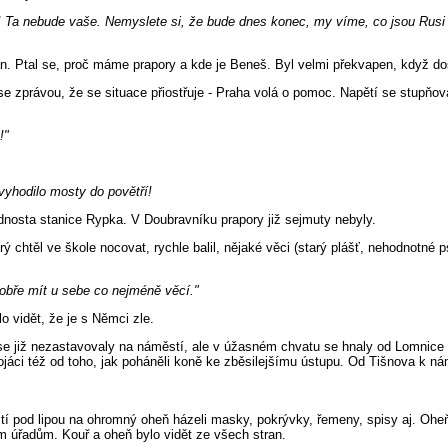
u! Ta nebude vaše. Nemyslete si, že bude dnes konec, my víme, co jsou Rusi
ván. Ptal se, proč máme prapory a kde je Beneš. Byl velmi překvapen, když d
se zprávou, že se situace přiostřuje - Praha volá o pomoc. Napětí se stupňov
!"
 vyhodilo mosty do povětří!
ednosta stanice Rypka. V Doubravníku prapory již sejmuty nebyly.
rý chtěl ve škole nocovat, rychle balil, nějaké věci (starý plášť, nehodnotné p
obře mít u sebe co nejméně věcí."
o vidět, že je s Němci zle.
se již nezastavovaly na náměstí, ale v úžasném chvatu se hnaly od Lomnice k
áci též od toho, jak poháněli koně ke zběsilejšímu ústupu. Od Tišnova k n
tí pod lipou na ohromný oheň házeli masky, pokrývky, řemeny, spisy aj. Oheň 
im úřadům. Kouř a oheň bylo vidět ze všech stran.