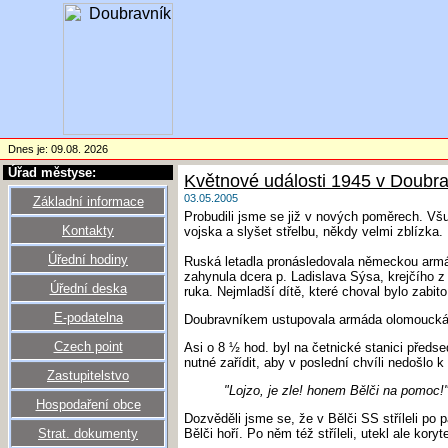
Dnes je: 09.08. 2026
Úřad městyse:
Květnové události 1945 v Doubra
03.05.2005
Základní informace
Probudili jsme se již v nových poměrech. Vš
Kontakty
vojska a slyšet střelbu, někdy velmi zblízka.
Úřední hodiny
Ruská letadla pronásledovala německou armád
zahynula dcera p. Ladislava Sýsa, krejčího z 
Úřední deska
ruka. Nejmladší dítě, které choval bylo zabito
E-podatelna
Doubravníkem ustupovala armáda olomoucká, 
Czech point
Asi o 8 ½ hod. byl na četnické stanici předs
nutné zařídit, aby v poslední chvíli nedošlo 
Zastupitelstvo
"Lojzo, je zle! honem Bělči na pomoc!
Hospodaření obce
Dozvěděli jsme se, že v Bělči SS stříleli po 
Strat. dokumenty
Bělči hoří. Po něm též stříleli, utekl ale ko