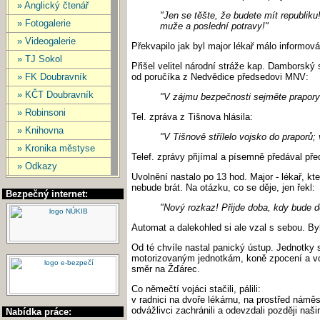
» Anglický čtenář
"Jen se těšte, že budete mít republik
» Fotogalerie
muže a poslední potravy!"
» Videogalerie
Překvapilo jak byl major lékař málo informo
» TJ Sokol
Přišel velitel národní stráže kap. Damborský 
» FK Doubravník
od poručíka z Nedvědice předsedovi MNV:
» KČT Doubravník
"V zájmu bezpečnosti sejměte prapory
» Robinsoni
Tel. zpráva z Tišnova hlásila:
» Knihovna
"V Tišnově střílelo vojsko do praporů;
» Kronika městyse
Telef. zprávy přijímal a písemně předával př
» Odkazy
Uvolnění nastalo po 13 hod. Major - lékař, kte
nebude brát. Na otázku, co se děje, jen řekl:
Bezpečný internet:
"Nový rozkaz! Přijde doba, kdy bude d
Automat a dalekohled si ale vzal s sebou. Byl
Od té chvíle nastal panický ústup. Jednotky 
motorizovaným jednotkám, koně zpocení a voj
směr na Žďárec.
Co němečtí vojáci stačili, pálili:
v radnici na dvoře lékárnu, na prostřed náměs
odvážlivci zachránili a odevzdali později naš
Nabídka práce: