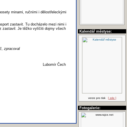
posety minami, ručními i dělostřeleckými
sport zastavit. Tu docházelo mezi nimi i
zastavil. Je těžko vylíčiti dojmy všech
Kalendář městyse:
áč, zpracoval
Lubomír Čech
verze pro tisk
[ zde ]
Fotogalerie: