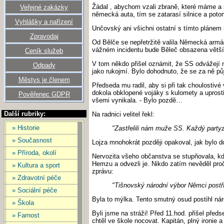
Žádal , abychom vzali zbraně, které máme a š
Veřejné zakázky
německá auta, tím se zatarasí silnice a pot
Vyhlášky a nařízení
Unčovský ani všichni ostatní s tímto plánem 
Zpravodaj
Od Bělče se nepřetržitě valila Německá armád
vážném incidentu bude Běleč obsazena větší
Ceník služeb
V tom někdo přišel oznámit, že SS odvážejí n
Odpady
jako rukojmí. Bylo dohodnuto, že se za ně půj
Městys je členem
Předseda mu radil, aby si při tak choulostivé 
dokola obklopené vojáky s kulomety a uprost
Pověřenec GDPR
všemi vynikala. - Bylo pozdě…
Další rubriky:
Na radnici velitel řekl:
» Historie
"Zastřelili nám muže SS. Každý partyz
» Současnost
Lojza mnohokrát později opakoval, jak bylo 
» Příroda, okolí
Nervozita všeho občanstva se stupňovala, kdy
Hemzu a odvezli je. Nikdo zatím nevěděl proč,
» Kultura a sport
zprávu:
» Zdravotní péče
"Tišnovský národní výbor Němci postříl
» Sociální péče
Byla to mýlka. Tento smutný osud postihl nár
» Škola
Byli jsme na stráži! Před 11.hod. přišel pře
» Farnost
chtěl ve škole nocovat. Kapitán, plný ironie 