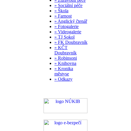
» Zdravotní péče
» Sociální péče
» Škola
» Farnost
» Anglický čtenář
» Fotogalerie
» Videogalerie
» TJ Sokol
» FK Doubravník
» KČT
Doubravník
» Robinsoni
» Knihovna
» Kronika
městyse
» Odkazy