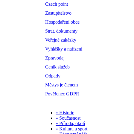
Czech point
Zastupitelstvo
Hospodaření obce
Strat. dokumenty
Veřejné zakázky
Vyhlášky a nařízení
Zpravodaj
Ceník služeb
Odpady
Městys je členem
Pověřenec GDPR
» Historie
» Současnost
» Příroda, okolí
» Kultura a sport