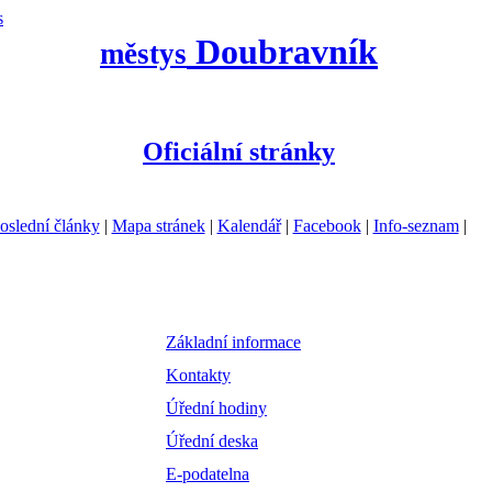
s
Doubravník
městys
Oficiální stránky
oslední články
|
Mapa stránek
|
Kalendář
|
Facebook
|
Info-seznam
|
Základní informace
Kontakty
Úřední hodiny
Úřední deska
E-podatelna