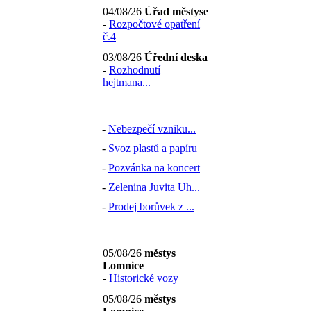
04/08/26
Úřad městyse
-
Rozpočtové opatření
č.4
03/08/26
Úřední deska
-
Rozhodnutí
hejtmana...
-
Nebezpečí vzniku...
-
Svoz plastů a papíru
-
Pozvánka na koncert
-
Zelenina Juvita Uh...
-
Prodej borůvek z ...
05/08/26
městys
Lomnice
-
Historické vozy
05/08/26
městys