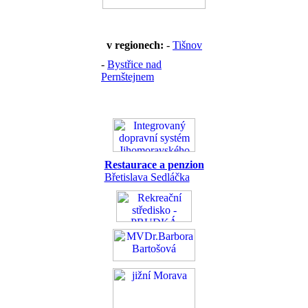
v regionech:
-
Tišnov
-
Bystřice nad
Pernštejnem
Restaurace a penzion
Břetislava Sedláčka