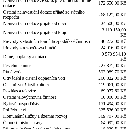
Neinvestiční dotace ze st.rozp. v rámci souhrnné
172 650,00 Kč
dotace
Ostatní neinvestiční dotace přijaté ze státního
268 125,00 Kč
rozpočtu
Neinvestiční dotace přijaté od obcí
24 500,00 Kč
3 119 150,00
Neinvestiční dotace přijaté od krajů
Kč
Převody z vlastních fondů hospodářské činnosti
40 272,00 Kč
Převody z rozpočtových účtů
24 016,00 Kč
9 573 954,10
Daně, poplatky a dotace
Kč
Pěstební činnost
227 875,00 Kč
Pitná voda
593 089,70 Kč
Odvádění a čištění odpadních vod
266 822,00 Kč
Ostatní záležitosti kultury
119 661,00 Kč
Rozhlas a televize
69 077,60 Kč
Ostatní tělovýchovná činnost
10 000,00 Kč
Bytové hospodářství
151 494,00 Kč
Pohřebnictví
325 536,00 Kč
Komunální služby a územní rozvoj
369 707,00 Kč
Činnost místní správy
64 095,00 Kč
Příjmy z úvěrových finančních operací
18 829,51 Kč