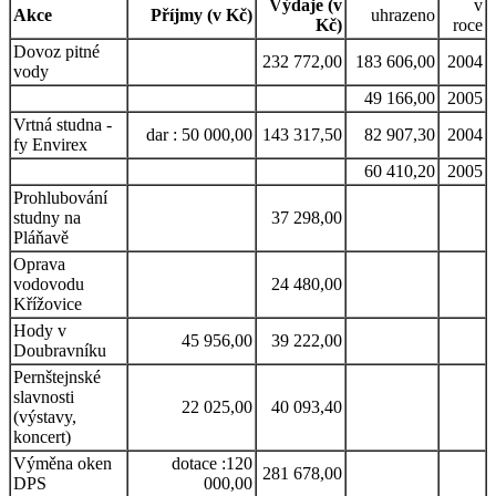
Výdaje (v
v
Akce
Příjmy (v Kč)
uhrazeno
Kč)
roce
Dovoz pitné
232 772,00
183 606,00
2004
vody
49 166,00
2005
Vrtná studna -
dar : 50 000,00
143 317,50
82 907,30
2004
fy Envirex
60 410,20
2005
Prohlubování
studny na
37 298,00
Pláňavě
Oprava
vodovodu
24 480,00
Křížovice
Hody v
45 956,00
39 222,00
Doubravníku
Pernštejnské
slavnosti
22 025,00
40 093,40
(výstavy,
koncert)
Výměna oken
dotace :120
281 678,00
DPS
000,00