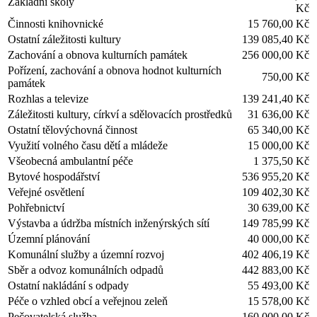
Základní školy
Kč
Činnosti knihovnické
15 760,00 Kč
Ostatní záležitosti kultury
139 085,40 Kč
Zachování a obnova kulturních památek
256 000,00 Kč
Pořízení, zachování a obnova hodnot kulturních
750,00 Kč
památek
Rozhlas a televize
139 241,40 Kč
Záležitosti kultury, církví a sdělovacích prostředků
31 636,00 Kč
Ostatní tělovýchovná činnost
65 340,00 Kč
Využití volného času dětí a mládeže
15 000,00 Kč
Všeobecná ambulantní péče
1 375,50 Kč
Bytové hospodářství
536 955,20 Kč
Veřejné osvětlení
109 402,30 Kč
Pohřebnictví
30 639,00 Kč
Výstavba a údržba místních inženýrských sítí
149 785,99 Kč
Územní plánování
40 000,00 Kč
Komunální služby a územní rozvoj
402 406,19 Kč
Sběr a odvoz komunálních odpadů
442 883,00 Kč
Ostatní nakládání s odpady
55 493,00 Kč
Péče o vzhled obcí a veřejnou zeleň
15 578,00 Kč
Pečovatelská služba
160 000,00 Kč