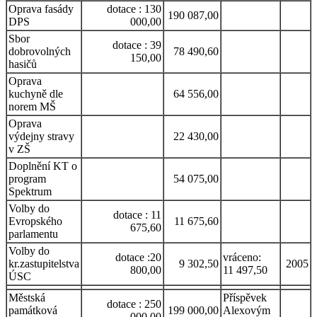
Oprava fasády
dotace : 130
190 087,00
DPS
000,00
Sbor
dotace : 39
dobrovolných
78 490,60
150,00
hasičů
Oprava
kuchyně dle
64 556,00
norem MŠ
Oprava
výdejny stravy
22 430,00
v ZŠ
Doplnění KT o
program
54 075,00
Spektrum
Volby do
dotace : 11
Evropského
11 675,60
675,60
parlamentu
Volby do
dotace :20
vráceno:
kr.zastupitelstva
9 302,50
2005
800,00
11 497,50
ÚSC
Městská
Příspěvek
dotace : 250
památková
199 000,00
Alexovým
000,00