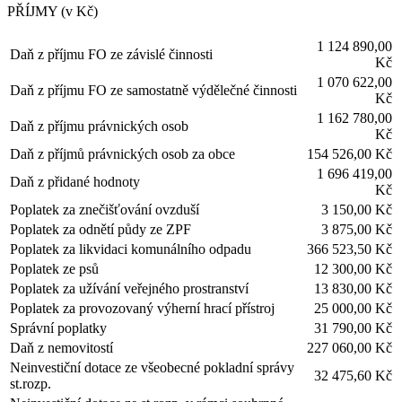
PŘÍJMY (v Kč)
1 124 890,00
Daň z příjmu FO ze závislé činnosti
Kč
1 070 622,00
Daň z příjmu FO ze samostatně výdělečné činnosti
Kč
1 162 780,00
Daň z příjmu právnických osob
Kč
Daň z příjmů právnických osob za obce
154 526,00 Kč
1 696 419,00
Daň z přidané hodnoty
Kč
Poplatek za znečišťování ovzduší
3 150,00 Kč
Poplatek za odnětí půdy ze ZPF
3 875,00 Kč
Poplatek za likvidaci komunálního odpadu
366 523,50 Kč
Poplatek ze psů
12 300,00 Kč
Poplatek za užívání veřejného prostranství
13 830,00 Kč
Poplatek za provozovaný výherní hrací přístroj
25 000,00 Kč
Správní poplatky
31 790,00 Kč
Daň z nemovitostí
227 060,00 Kč
Neinvestiční dotace ze všeobecné pokladní správy
32 475,60 Kč
st.rozp.