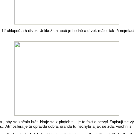
12 chlapců a 5 dívek. Jelikož chlapců je hodně a dívek málo, tak tři nejmladš
u, aby se začalo hrát. Hraje se z plných sil, je to fakt o nervy! Zapisují se v
.. Atmosféra je tu opravdu dobrá, sranda tu nechybí a jak se zdá, všichni si t