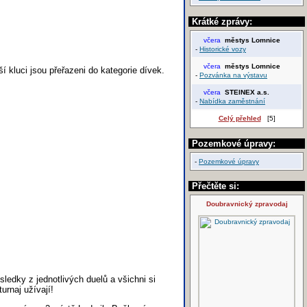
Krátké zprávy:
včera
městys Lomnice
-
Historické vozy
včera
městys Lomnice
í kluci jsou přeřazeni do kategorie dívek.
-
Pozvánka na výstavu
včera
STEINEX a.s.
-
Nabídka zaměstnání
Celý přehled
[5]
Pozemkové úpravy:
-
Pozemkové úpravy
Přečtěte si:
Doubravnický zpravodaj
ýsledky z jednotlivých duelů a všichni si
urnaj užívají!