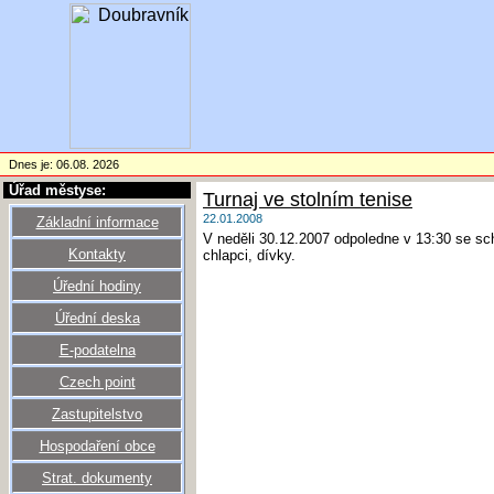
Dnes je: 06.08. 2026
Úřad městyse:
Turnaj ve stolním tenise
22.01.2008
Základní informace
V neděli 30.12.2007 odpoledne v 13:30 se schá
Kontakty
chlapci, dívky.
Úřední hodiny
Úřední deska
E-podatelna
Czech point
Zastupitelstvo
Hospodaření obce
Strat. dokumenty