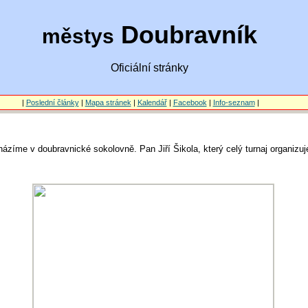
Doubravník
městys
Oficiální stránky
|
Poslední články
|
Mapa stránek
|
Kalendář
|
Facebook
|
Info-seznam
|
zíme v doubravnické sokolovně. Pan Jiří Šikola, který celý turnaj organizuje