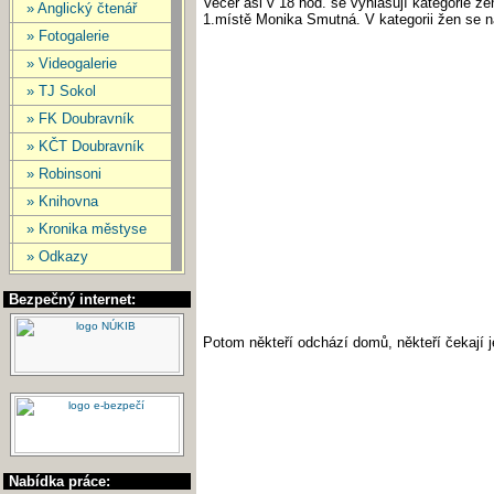
Večer asi v 18 hod. se vyhlašují kategorie ž
» Anglický čtenář
1.místě Monika Smutná. V kategorii žen se 
» Fotogalerie
» Videogalerie
» TJ Sokol
» FK Doubravník
» KČT Doubravník
» Robinsoni
» Knihovna
» Kronika městyse
» Odkazy
Bezpečný internet:
Potom někteří odchází domů, někteří čekají 
Nabídka práce: