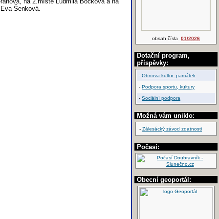
 Beranová, na 2.místě Ludmila Bočková a na
ě Eva Šenková.
obsah čísla
01/2026
Dotační program,
příspěvky:
-
Obnova kultur. památek
-
Podpora sportu, kultury
-
Sociální podpora
Možná vám uniklo:
-
Zálesácký závod zdatnosti
Počasí:
Obecní geoportál: