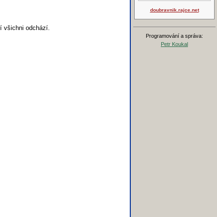
doubravnik.rajce.net
 všichni odchází.
Programování a správa:
Petr Koukal