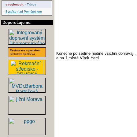
v regionech:
-
Tišnov
-
Bystřice nad Pernštejnem
Doporučujeme:
Restaurace a penzion
Konečně po sedmé hodině všichni dohrávají, 
Břetislava Sedláčka
a na 1.místě Vítek Hertl.