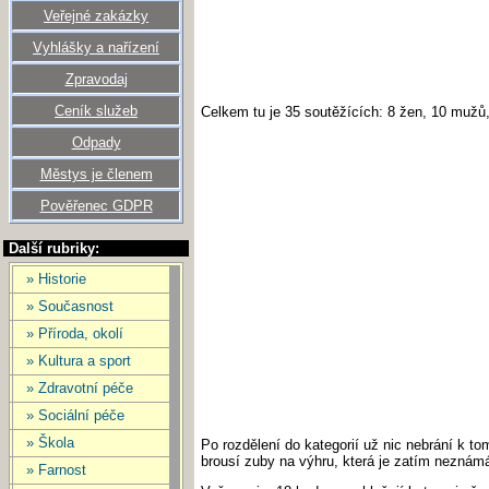
Veřejné zakázky
Vyhlášky a nařízení
Zpravodaj
Ceník služeb
Celkem tu je 35 soutěžících: 8 žen, 10 mužů, 
Odpady
Městys je členem
Pověřenec GDPR
Další rubriky:
» Historie
» Současnost
» Příroda, okolí
» Kultura a sport
» Zdravotní péče
» Sociální péče
» Škola
Po rozdělení do kategorií už nic nebrání k tom
brousí zuby na výhru, která je zatím neznámá.
» Farnost