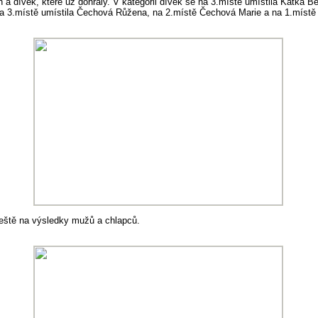
en a dívek, které už dohrály. V kategorii dívek se na 3.místě umístila Katka
na 3.místě umístila Čechová Růžena, na 2.místě Čechová Marie a na 1.míst
ještě na výsledky mužů a chlapců.