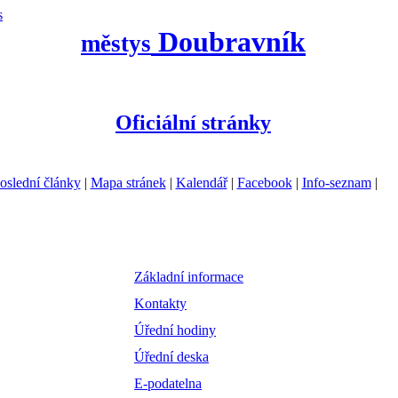
s
Doubravník
městys
Oficiální stránky
oslední články
|
Mapa stránek
|
Kalendář
|
Facebook
|
Info-seznam
|
Základní informace
Kontakty
Úřední hodiny
Úřední deska
E-podatelna