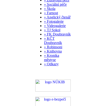
» Zdravotní péče
» Sociální péče
» Škola
» Farnost
» Anglický čtenář
» Fotogalerie
» Videogalerie
» TJ Sokol
» FK Doubravník
» KČT
Doubravník
» Robinsoni
» Knihovna
» Kronika
městyse
» Odkazy