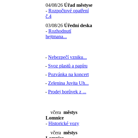
04/08/26
Úřad městyse
-
Rozpočtové opatření
č.4
03/08/26
Úřední deska
-
Rozhodnutí
hejtmana...
-
Nebezpečí vzniku...
-
Svoz plastů a papíru
-
Pozvánka na koncert
-
Zelenina Juvita Uh...
-
Prodej borůvek z ...
včera
městys
Lomnice
-
Historické vozy
včera
městys