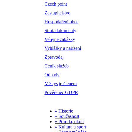
Czech point
Zastupitelstvo
Hospodaření obce
Strat. dokumenty
Veřejné zakázky
Vyhlášky a nařízení
Zpravodaj
Ceník služeb
Odpady
Městys je členem
Pověřenec GDPR
» Historie
» Současnost
» Příroda, okolí
» Kultura a sport