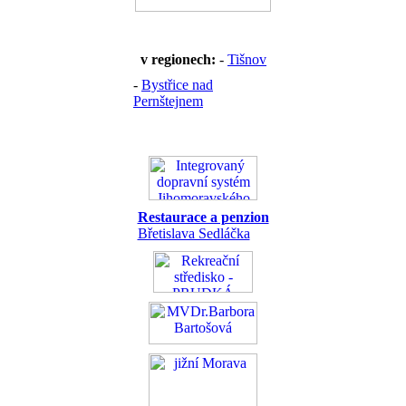
v regionech:
-
Tišnov
-
Bystřice nad
Pernštejnem
Restaurace a penzion
Břetislava Sedláčka