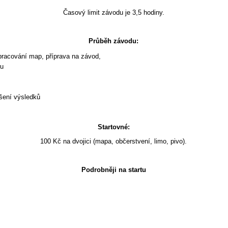
Časový limit závodu je 3,5 hodiny.
Průběh závodu:
pracování map, příprava na závod,
du
ášení výsledků
Startovné:
100 Kč na dvojici (mapa, občerstvení, limo, pivo).
Podrobněji na startu