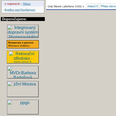
v regionech:
-
Tišnov
ohlasů 0
Přidat názor
Celý článek | přečteno 3.811 x
-
Bystřice nad Pernštejnem
Doporučujeme:
Restaurace a penzion
Břetislava Sedláčka