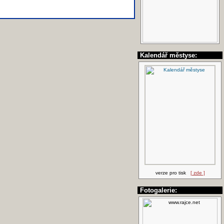
Kalendář městyse:
verze pro tisk
[ zde ]
Fotogalerie: