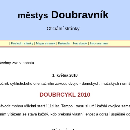
Doubravník
městys
Oficiální stránky
|
Poslední články
|
Mapa stránek
|
Kalendář
|
Facebook
|
Info-seznam
|
šechny zve v sobotu
1. května 2010
ročník cyklistického orientačního závodu dvojic - dámských, mužských i sm
DOUBRCYKL 2010
ávodit mohou všichni starší 11ti let. Tempo i trasu si určí každá dvojice sama
ním vítězem se stává každý, kdo překoná vlastní lenost a dorazí úspěšně do 