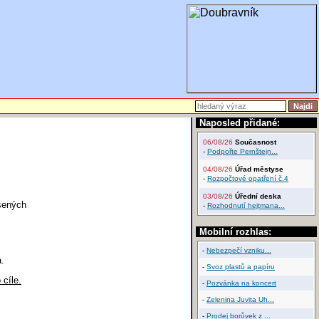
Naposled přidané:
06/08/26
Současnost
-
Podpořte Pernštejn...
04/08/26
Úřad městyse
-
Rozpočtové opatření č.4
03/08/26
Úřední deska
íšených
-
Rozhodnutí hejtmana...
Mobilní rozhlas:
-
Nebezpečí vzniku...
.
-
Svoz plastů a papíru
cíle.
-
Pozvánka na koncert
-
Zelenina Juvita Uh...
-
Prodej borůvek z ...