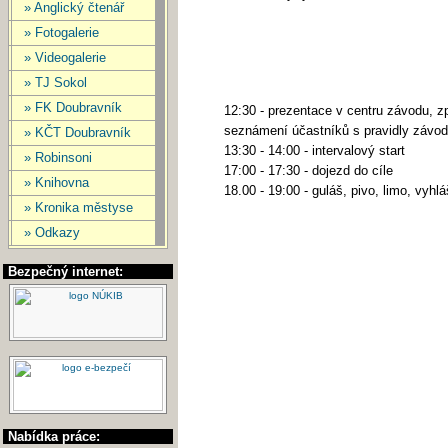
» Anglický čtenář
» Fotogalerie
» Videogalerie
» TJ Sokol
» FK Doubravník
12:30 - prezentace v centru závodu, z
seznámení účastníků s pravidly závo
» KČT Doubravník
13:30 - 14:00 - intervalový start
» Robinsoni
17:00 - 17:30 - dojezd do cíle
» Knihovna
18.00 - 19:00 - guláš, pivo, limo, vyhl
» Kronika městyse
» Odkazy
Bezpečný internet:
Nabídka práce: