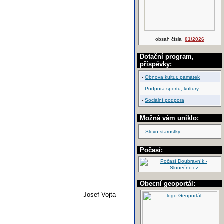
obsah čísla
01/2026
Dotační program,
příspěvky:
-
Obnova kultur. památek
-
Podpora sportu, kultury
-
Sociální podpora
Možná vám uniklo:
-
Slovo starostky
Počasí:
Obecní geoportál:
Josef Vojta