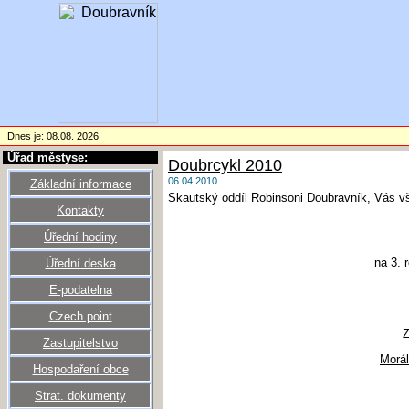
Dnes je: 08.08. 2026
Úřad městyse:
Doubrcykl 2010
06.04.2010
Základní informace
Skautský oddíl Robinsoni Doubravník, Vás v
Kontakty
Úřední hodiny
na 3. 
Úřední deska
E-podatelna
Czech point
Z
Zastupitelstvo
Morál
Hospodaření obce
Strat. dokumenty