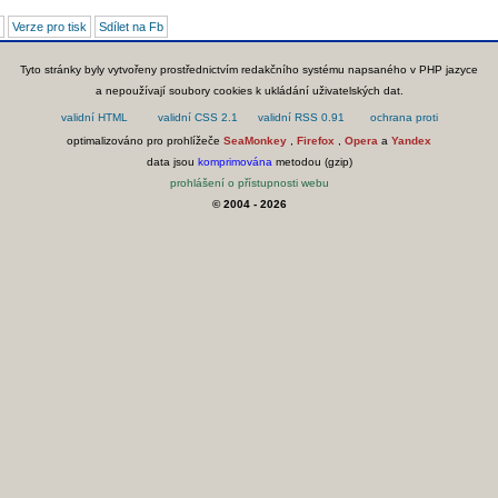
Verze pro tisk
Sdílet na Fb
Tyto stránky byly vytvořeny prostřednictvím redakčního systému napsaného v PHP jazyce
a nepoužívají soubory cookies k ukládání uživatelských dat.
optimalizováno pro prohlížeče
SeaMonkey
,
Firefox
,
Opera
a
Yandex
data jsou
komprimována
metodou (gzip)
prohlášení o přístupnosti webu
© 2004 - 2026