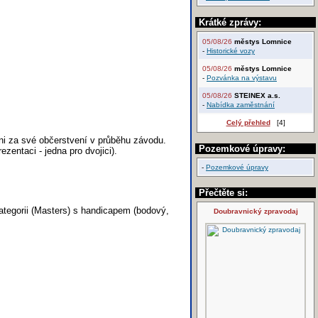
Krátké zprávy:
05/08/26
městys Lomnice
-
Historické vozy
05/08/26
městys Lomnice
-
Pozvánka na výstavu
05/08/26
STEINEX a.s.
-
Nabídka zaměstnání
Celý přehled
[4]
dni za své občerstvení v průběhu závodu.
Pozemkové úpravy:
zentaci - jedna pro dvojici).
-
Pozemkové úpravy
Přečtěte si:
tegorii (Masters) s handicapem (bodový,
Doubravnický zpravodaj