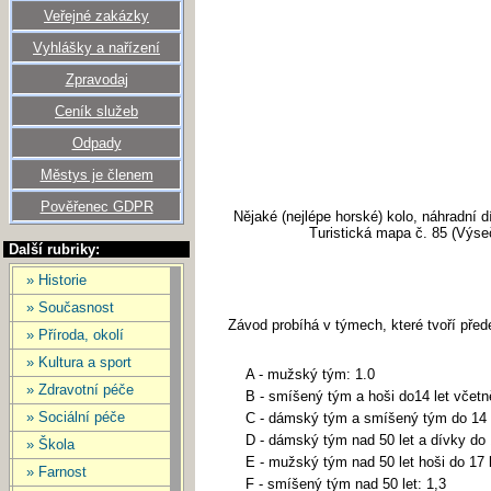
Veřejné zakázky
Vyhlášky a nařízení
Zpravodaj
Ceník služeb
Odpady
Městys je členem
Pověřenec GDPR
Nějaké (nejlépe horské) kolo, náhradní 
Turistická mapa č. 85 (Výseč
Další rubriky:
» Historie
» Současnost
Závod probíhá v týmech, které tvoří př
» Příroda, okolí
» Kultura a sport
A - mužský tým: 1.0
» Zdravotní péče
B - smíšený tým a hoši do14 let včetn
» Sociální péče
C - dámský tým a smíšený tým do 14 l
D - dámský tým nad 50 let a dívky do 
» Škola
E - mužský tým nad 50 let hoši do 17 l
» Farnost
F - smíšený tým nad 50 let: 1,3