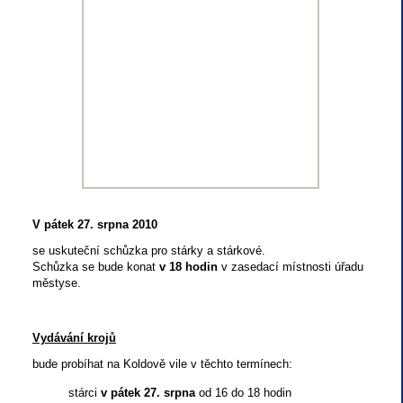
V pátek 27. srpna 2010
se uskuteční schůzka pro stárky a stárkové.
Schůzka se bude konat
v 18 hodin
v zasedací místnosti úřadu
městyse.
Vydávání krojů
bude probíhat na Koldově vile v těchto termínech:
stárci
v pátek 27. srpna
od 16 do 18 hodin