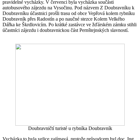
pravidelné vycházky. V červenci byla vycházka součásti
autobusového zájezdu na Vysočinu. Pod názvem Z Doubravníku k
Doubravníku účastnici prošli trasu od obce Vepřová kolem rybníku
Doubravník přes Radostín a po naučné stezce Kolem Velkého
Dářka ke Škrdlovicím. Po krátké zastávce ve žďárském zámku stihli
účastníci zájezdu i doubravnickou část Pernštejnských slavností.
Doubravničtí turisté u rybníka Doubravník
Vycházka to byla velice zajímavá, protože průvodcem byl doc. Ing.