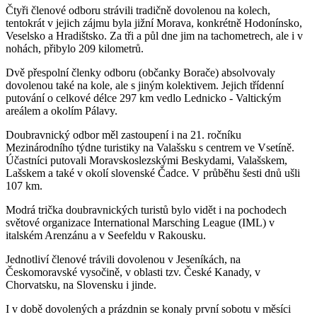
Čtyři členové odboru strávili tradičně dovolenou na kolech,
tentokrát v jejich zájmu byla jižní Morava, konkrétně Hodonínsko,
Veselsko a Hradištsko. Za tři a půl dne jim na tachometrech, ale i v
nohách, přibylo 209 kilometrů.
Dvě přespolní členky odboru (občanky Borače) absolvovaly
dovolenou také na kole, ale s jiným kolektivem. Jejich třídenní
putování o celkové délce 297 km vedlo Lednicko - Valtickým
areálem a okolím Pálavy.
Doubravnický odbor měl zastoupení i na 21. ročníku
Mezinárodního týdne turistiky na Valašsku s centrem ve Vsetíně.
Účastníci putovali Moravskoslezskými Beskydami, Valašskem,
Lašskem a také v okolí slovenské Čadce. V průběhu šesti dnů ušli
107 km.
Modrá trička doubravnických turistů bylo vidět i na pochodech
světové organizace International Marsching League (IML) v
italském Arenzánu a v Seefeldu v Rakousku.
Jednotliví členové trávili dovolenou v Jeseníkách, na
Českomoravské vysočině, v oblasti tzv. České Kanady, v
Chorvatsku, na Slovensku i jinde.
I v době dovolených a prázdnin se konaly první sobotu v měsíci