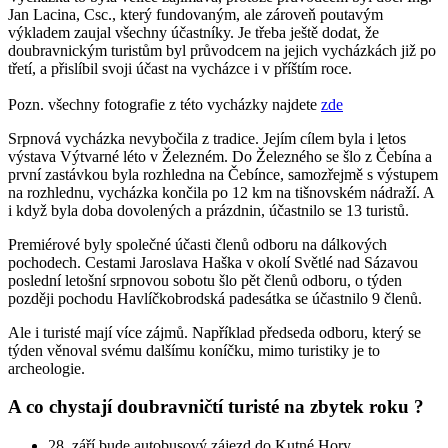
Jan Lacina, Csc., který fundovaným, ale zároveň poutavým
výkladem zaujal všechny účastníky. Je třeba ještě dodat, že
doubravnickým turistům byl průvodcem na jejich vycházkách již po
třetí, a přislíbil svoji účast na vycházce i v příštím roce.
Pozn. všechny fotografie z této vycházky najdete
zde
Srpnová vycházka nevybočila z tradice. Jejím cílem byla i letos
výstava Výtvarné léto v Železném. Do Železného se šlo z Čebína a
první zastávkou byla rozhledna na Čebínce, samozřejmě s výstupem
na rozhlednu, vycházka končila po 12 km na tišnovském nádraží. A
i když byla doba dovolených a prázdnin, účastnilo se 13 turistů.
Premiérové byly společné účasti členů odboru na dálkových
pochodech. Cestami Jaroslava Haška v okolí Světlé nad Sázavou
poslední letošní srpnovou sobotu šlo pět členů odboru, o týden
později pochodu Havlíčkobrodská padesátka se účastnilo 9 členů.
Ale i turisté mají více zájmů. Například předseda odboru, který se
týden věnoval svému dalšímu koníčku, mimo turistiky je to
archeologie.
A co chystají doubravničtí turisté na zbytek roku ?
28. září bude autobusový zájezd do Kutné Hory.