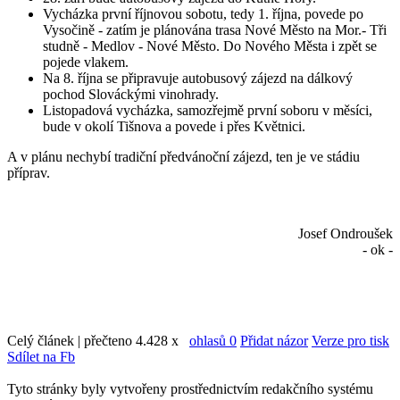
Vycházka první říjnovou sobotu, tedy 1. října, povede po
Vysočině - zatím je plánována trasa Nové Město na Mor.- Tři
studně - Medlov - Nové Město. Do Nového Města i zpět se
pojede vlakem.
Na 8. října se připravuje autobusový zájezd na dálkový
pochod Slováckými vinohrady.
Listopadová vycházka, samozřejmě první soboru v měsíci,
bude v okolí Tišnova a povede i přes Květnici.
A v plánu nechybí tradiční předvánoční zájezd, ten je ve stádiu
příprav.
Josef Ondroušek
- ok -
Celý článek | přečteno 4.428 x
ohlasů 0
Přidat názor
Verze pro tisk
Sdílet na Fb
Tyto stránky byly vytvořeny prostřednictvím redakčního systému