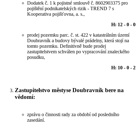
Dodatek č. 1 k pojistné smlouvě č. 8602903375 pro
pojištění podnikatelských rizik - TREND 7 s
Kooperativa pojišťovna, a. s.,
H: 12 - 0 - 0
prodej pozemku parc. č. st. 422 v katastrálním území
Doubravník a budovy bývalé prádelny, která stojí na
tomto pozemku. Definitivně bude prodej
zastupitelstvem schválen po vypracování znaleckého
posudku,
H: 10 - 0 - 2
Zastupitelstvo městyse Doubravník bere na
vědomí:
zprávu o činnosti rady za období od posledního
zasedání.