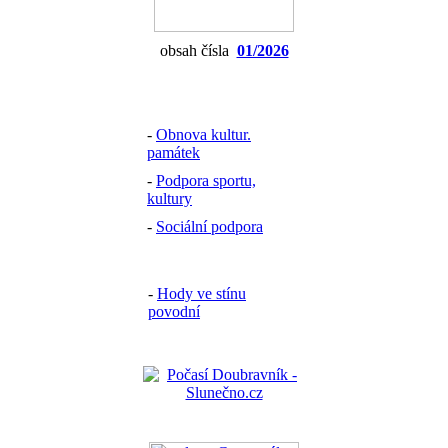
obsah čísla
01/2026
-
Obnova kultur.
památek
-
Podpora sportu,
kultury
-
Sociální podpora
-
Hody ve stínu
povodní