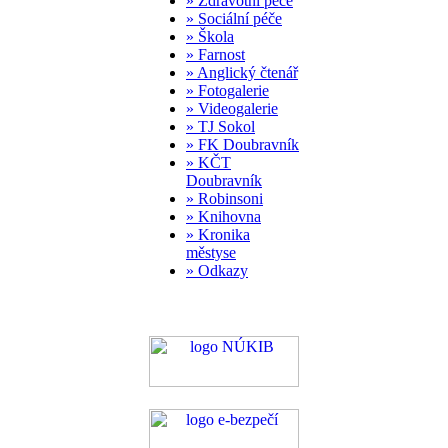
» Zdravotní péče
» Sociální péče
» Škola
» Farnost
» Anglický čtenář
» Fotogalerie
» Videogalerie
» TJ Sokol
» FK Doubravník
» KČT
Doubravník
» Robinsoni
» Knihovna
» Kronika
městyse
» Odkazy