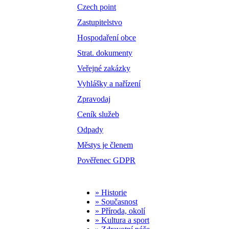
Czech point
Zastupitelstvo
Hospodaření obce
Strat. dokumenty
Veřejné zakázky
Vyhlášky a nařízení
Zpravodaj
Ceník služeb
Odpady
Městys je členem
Pověřenec GDPR
» Historie
» Současnost
» Příroda, okolí
» Kultura a sport