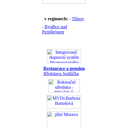
v regionech:
-
Tišnov
-
Bystřice nad
Pernštejnem
Restaurace a penzion
Břetislava Sedláčka