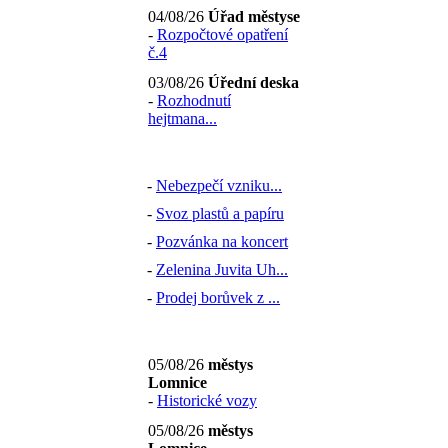
04/08/26
Úřad městyse
-
Rozpočtové opatření
č.4
03/08/26
Úřední deska
-
Rozhodnutí
hejtmana...
-
Nebezpečí vzniku...
-
Svoz plastů a papíru
-
Pozvánka na koncert
-
Zelenina Juvita Uh...
-
Prodej borůvek z ...
05/08/26
městys
Lomnice
-
Historické vozy
05/08/26
městys