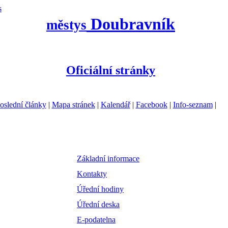
s
Doubravník
městys
Oficiální stránky
oslední články
|
Mapa stránek
|
Kalendář
|
Facebook
|
Info-seznam
|
Základní informace
Kontakty
Úřední hodiny
Úřední deska
E-podatelna