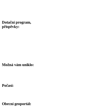
Dotační program,
příspěvky:
Možná vám uniklo:
Počasí:
Obecní geoportál: