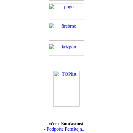
včera
Současnost
-
Podpořte Pernštejn...