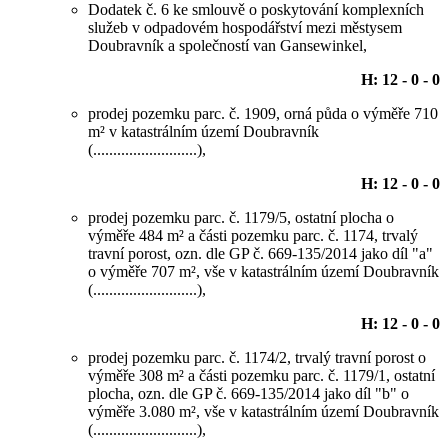
Dodatek č. 6 ke smlouvě o poskytování komplexních
služeb v odpadovém hospodářství mezi městysem
Doubravník a společností van Gansewinkel,
H: 12 - 0 - 0
prodej pozemku parc. č. 1909, orná půda o výměře 710
m² v katastrálním území Doubravník
(..........................),
H: 12 - 0 - 0
prodej pozemku parc. č. 1179/5, ostatní plocha o
výměře 484 m² a části pozemku parc. č. 1174, trvalý
travní porost, ozn. dle GP č. 669-135/2014 jako díl "a"
o výměře 707 m², vše v katastrálním území Doubravník
(..........................),
H: 12 - 0 - 0
prodej pozemku parc. č. 1174/2, trvalý travní porost o
výměře 308 m² a části pozemku parc. č. 1179/1, ostatní
plocha, ozn. dle GP č. 669-135/2014 jako díl "b" o
výměře 3.080 m², vše v katastrálním území Doubravník
(..........................),