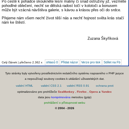
Po cestě k pohádce skoukněte lesní maliny či snad ostružiny již, vezměte
pohodlné oblečení, nechť se dětská radost točí v kolotoči a bonusem
může být vzácná návštěva galerie, s kávou a krásou přes oči do srdce.
Přejeme nám všem nechť život těší nás a nechť hojnost světa krás stačí
nám ke štěstí.
Zuzana Škyříková
ohlasů 0
Přidat názor
Verze pro tisk
Sdílet na Fb
Celý článek | přečteno 2.362 x
Tyto stránky byly vytvořeny prostřednictvím redakčního systému napsaného v PHP jazyce
a nepoužívají soubory cookies k ukládání uživatelských dat.
optimalizováno pro prohlížeče
SeaMonkey
,
Firefox
,
Opera
a
Yandex
data jsou
komprimována
metodou (gzip)
prohlášení o přístupnosti webu
© 2004 - 2026