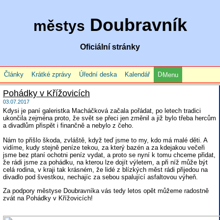
Doubravník
městys
Oficiální stránky
Články
Krátké zprávy
Úřední deska
Kalendář
Menu
Pohádky v Křížovicích
03.07.2017
Kdysi je paní galeristka Macháčková začala pořádat, po letech tradici
ukončila zejména proto, že svět se přeci jen změnil a již bylo třeba hercům
a divadlům přispět i finančně a nebylo z čeho.
Nám to přišlo škoda, zvláště, když teď jsme to my, kdo má malé děti. A
vidíme, kudy stejně peníze tekou, za který bazén a za kdejakou večeři
jsme bez ptaní ochotni peníz vydat, a proto se nyní k tomu chceme přidat,
že rádi jsme za pohádku, na kterou lze dojít výletem, a při níž může být
celá rodina, v kraji tak krásném, že lidé z blízkých měst rádi přijedou na
divadlo pod švestkou, nechajíc za sebou spalující asfaltovou výheň.
Za podpory městyse Doubravníka vás tedy letos opět můžeme radostně
zvát na Pohádky v Křížovicích!