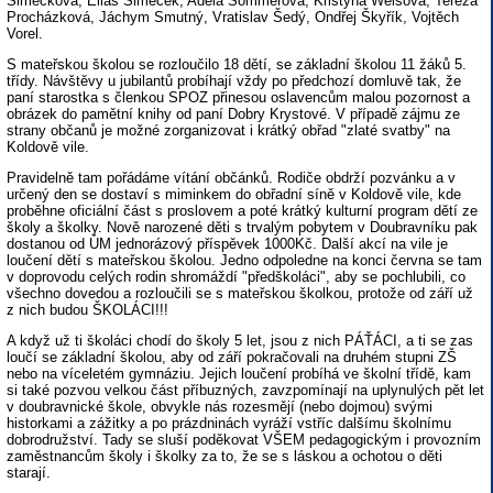
Šimečková, Eliáš Šimeček, Adéla Sommerová, Kristýna Weisová, Tereza
Procházková, Jáchym Smutný, Vratislav Šedý, Ondřej Škyřík, Vojtěch
Vorel.
S mateřskou školou se rozloučilo 18 dětí, se základní školou 11 žáků 5.
třídy. Návštěvy u jubilantů probíhají vždy po předchozí domluvě tak, že
paní starostka s členkou SPOZ přinesou oslavencům malou pozornost a
obrázek do pamětní knihy od paní Dobry Krystové. V případě zájmu ze
strany občanů je možné zorganizovat i krátký obřad "zlaté svatby" na
Koldově vile.
Pravidelně tam pořádáme vítání občánků. Rodiče obdrží pozvánku a v
určený den se dostaví s miminkem do obřadní síně v Koldově vile, kde
proběhne oficiální část s proslovem a poté krátký kulturní program dětí ze
školy a školky. Nově narozené děti s trvalým pobytem v Doubravníku pak
dostanou od ÚM jednorázový příspěvek 1000Kč. Další akcí na vile je
loučení dětí s mateřskou školou. Jedno odpoledne na konci června se tam
v doprovodu celých rodin shromáždí "předškoláci", aby se pochlubili, co
všechno dovedou a rozloučili se s mateřskou školkou, protože od září už
z nich budou ŠKOLÁCI!!!
A když už ti školáci chodí do školy 5 let, jsou z nich PÁŤÁCI, a ti se zas
loučí se základní školou, aby od září pokračovali na druhém stupni ZŠ
nebo na víceletém gymnáziu. Jejich loučení probíhá ve školní třídě, kam
si také pozvou velkou část příbuzných, zavzpomínají na uplynulých pět let
v doubravnické škole, obvykle nás rozesmějí (nebo dojmou) svými
historkami a zážitky a po prázdninách vyráží vstříc dalšímu školnímu
dobrodružství. Tady se sluší poděkovat VŠEM pedagogickým i provozním
zaměstnancům školy i školky za to, že se s láskou a ochotou o děti
starají.