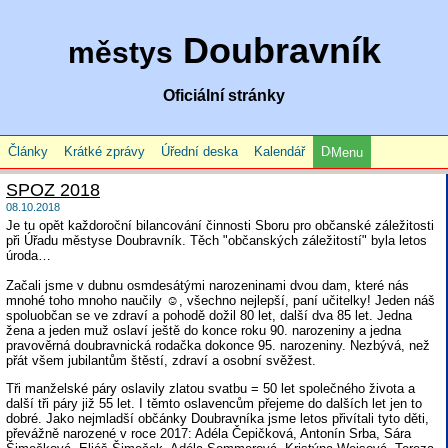
Doubravník
městys
Oficiální stránky
Články
Krátké zprávy
Úřední deska
Kalendář
Menu
SPOZ 2018
08.10.2018
Je tu opět každoroční bilancování činnosti Sboru pro občanské záležitosti
při Úřadu městyse Doubravník. Těch "občanských záležitostí" byla letos
úroda…
Začali jsme v dubnu osmdesátými narozeninami dvou dam, které nás
mnohé toho mnoho naučily ☺, všechno nejlepší, paní učitelky! Jeden náš
spoluobčan se ve zdraví a pohodě dožil 80 let, další dva 85 let. Jedna
žena a jeden muž oslaví ještě do konce roku 90. narozeniny a jedna
pravověrná doubravnická rodačka dokonce 95. narozeniny. Nezbývá, než
přát všem jubilantům štěstí, zdraví a osobní svěžest.
Tři manželské páry oslavily zlatou svatbu = 50 let společného života a
další tři páry již 55 let. I těmto oslavencům přejeme do dalších let jen to
dobré. Jako nejmladší občánky Doubravníka jsme letos přivítali tyto děti,
převážně narozené v roce 2017: Adéla Čepičková, Antonín Srba, Sára