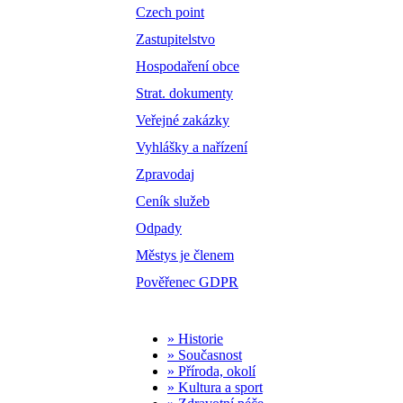
Czech point
Zastupitelstvo
Hospodaření obce
Strat. dokumenty
Veřejné zakázky
Vyhlášky a nařízení
Zpravodaj
Ceník služeb
Odpady
Městys je členem
Pověřenec GDPR
» Historie
» Současnost
» Příroda, okolí
» Kultura a sport