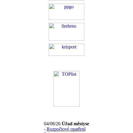
04/08/26
Úřad městyse
-
Rozpočtové opatření