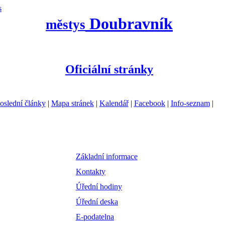
s
Doubravník
městys
Oficiální stránky
oslední články
|
Mapa stránek
|
Kalendář
|
Facebook
|
Info-seznam
|
Základní informace
Kontakty
Úřední hodiny
Úřední deska
E-podatelna