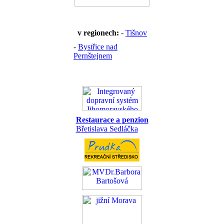
v regionech:
-
Tišnov
-
Bystřice nad
Pernštejnem
Restaurace a penzion
Břetislava Sedláčka