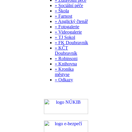
» Zdravotní péče
» Sociální péče
» Škola
» Farnost
» Anglický čtenář
» Fotogalerie
» Videogalerie
» TJ Sokol
» FK Doubravník
» KČT
Doubravník
» Robinsoni
» Knihovna
» Kronika
městyse
» Odkazy