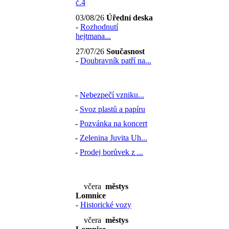
č.4
03/08/26
Úřední deska
-
Rozhodnutí
hejtmana...
27/07/26
Současnost
-
Doubravník patří na...
-
Nebezpečí vzniku...
-
Svoz plastů a papíru
-
Pozvánka na koncert
-
Zelenina Juvita Uh...
-
Prodej borůvek z ...
včera
městys
Lomnice
-
Historické vozy
včera
městys