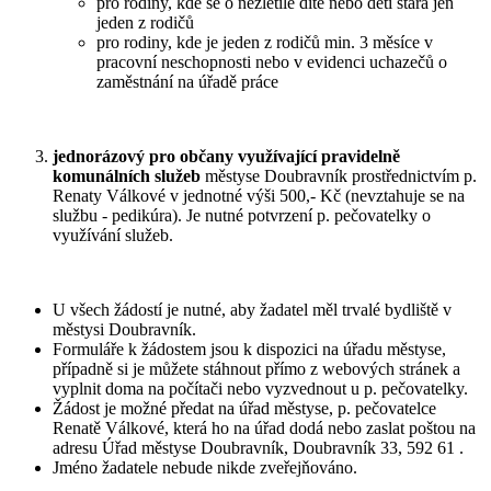
pro rodiny, kde se o nezletilé dítě nebo děti stará jen
jeden z rodičů
pro rodiny, kde je jeden z rodičů min. 3 měsíce v
pracovní neschopnosti nebo v evidenci uchazečů o
zaměstnání na úřadě práce
jednorázový pro občany využívající pravidelně
komunálních služeb
městyse Doubravník prostřednictvím p.
Renaty Válkové v jednotné výši 500,- Kč (nevztahuje se na
službu - pedikúra). Je nutné potvrzení p. pečovatelky o
využívání služeb.
U všech žádostí je nutné, aby žadatel měl trvalé bydliště v
městysi Doubravník.
Formuláře k žádostem jsou k dispozici na úřadu městyse,
případně si je můžete stáhnout přímo z webových stránek a
vyplnit doma na počítači nebo vyzvednout u p. pečovatelky.
Žádost je možné předat na úřad městyse, p. pečovatelce
Renatě Válkové, která ho na úřad dodá nebo zaslat poštou na
adresu Úřad městyse Doubravník, Doubravník 33, 592 61 .
Jméno žadatele nebude nikde zveřejňováno.