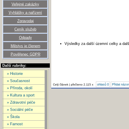
Veřejné zakázky
Vyhlášky a nařízení
Zpravodaj
Ceník služeb
Odpady
Výsledky za další územní celky a dal
Městys je členem
Pověřenec GDPR
Další rubriky:
» Historie
» Současnost
ohlasů 0
Přidat názor
Celý článek | přečteno 2.115 x
» Příroda, okolí
» Kultura a sport
» Zdravotní péče
» Sociální péče
» Škola
» Farnost