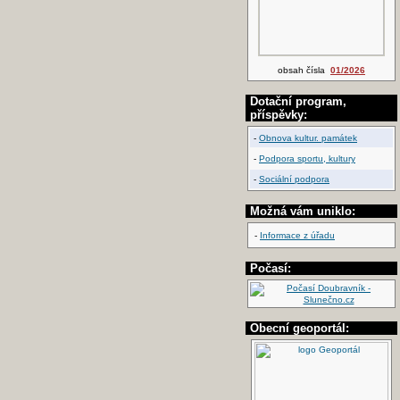
obsah čísla
01/2026
Dotační program,
příspěvky:
-
Obnova kultur. památek
-
Podpora sportu, kultury
-
Sociální podpora
Možná vám uniklo:
-
Informace z úřadu
Počasí:
Obecní geoportál: