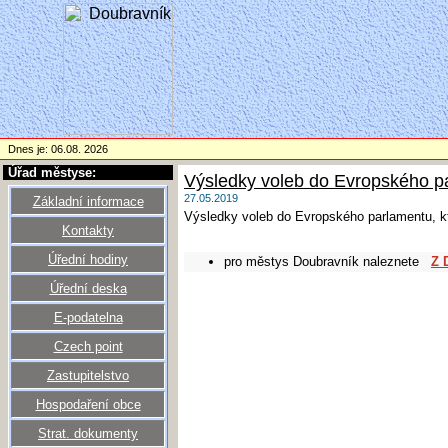
Dnes je: 06.08. 2026
Úřad městyse:
Výsledky voleb do Evropského p
27.05.2019
Základní informace
Výsledky voleb do Evropského parlamentu, kt
Kontakty
Úřední hodiny
pro městys Doubravník naleznete
Z 
Úřední deska
E-podatelna
Czech point
Zastupitelstvo
Hospodaření obce
Strat. dokumenty