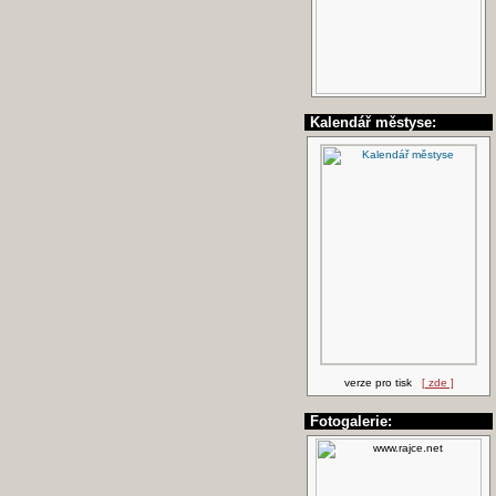
Kalendář městyse:
verze pro tisk
[ zde ]
Fotogalerie: