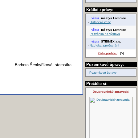
Krátké zprávy:
včera
městys Lomnice
-
Historické vozy
včera
městys Lomnice
-
Pozvánka na výstavu
včera
STEINEX a.s.
-
Nabídka zaměstnání
Celý přehled
[5]
Pozemkové úpravy:
Barbora Šenkyříková, starostka
-
Pozemkové úpravy
Přečtěte si:
Doubravnický zpravodaj