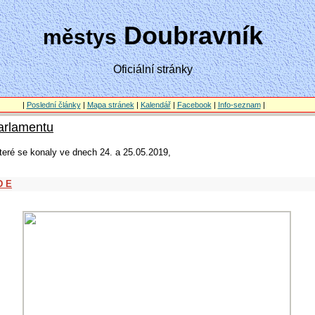
Doubravník
městys
Oficiální stránky
|
Poslední články
|
Mapa stránek
|
Kalendář
|
Facebook
|
Info-seznam
|
arlamentu
eré se konaly ve dnech 24. a 25.05.2019,
D E