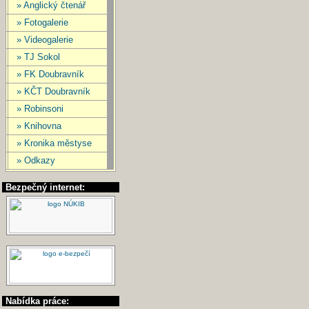
» Anglický čtenář
» Fotogalerie
» Videogalerie
» TJ Sokol
» FK Doubravník
» KČT Doubravník
» Robinsoni
» Knihovna
» Kronika městyse
» Odkazy
Bezpečný internet:
Nabídka práce: