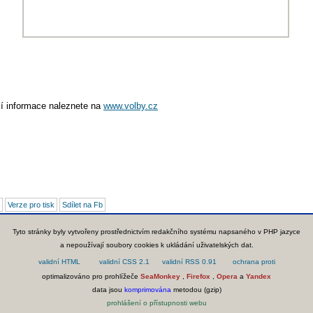
ší informace naleznete na
www.volby.cz
Verze pro tisk
Sdílet na Fb
Tyto stránky byly vytvořeny prostřednictvím redakčního systému napsaného v PHP jazyce
a nepoužívají soubory cookies k ukládání uživatelských dat.
optimalizováno pro prohlížeče
SeaMonkey
,
Firefox
,
Opera
a
Yandex
data jsou
komprimována
metodou (gzip)
prohlášení o přístupnosti webu