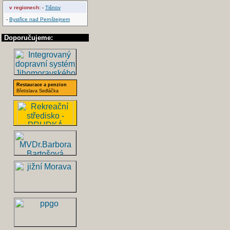
v regionech:
-
Tišnov
-
Bystřice nad Pernštejnem
Doporučujeme:
Restaurace a penzion
Břetislava Sedláčka