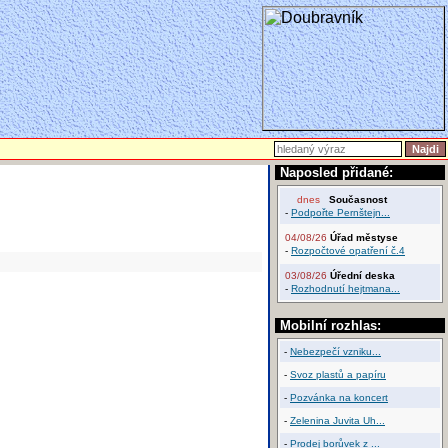
Naposled přidané:
dnes
Současnost
-
Podpořte Pernštejn...
04/08/26
Úřad městyse
-
Rozpočtové opatření č.4
03/08/26
Úřední deska
-
Rozhodnutí hejtmana...
Mobilní rozhlas:
-
Nebezpečí vzniku...
-
Svoz plastů a papíru
-
Pozvánka na koncert
-
Zelenina Juvita Uh...
-
Prodej borůvek z ...