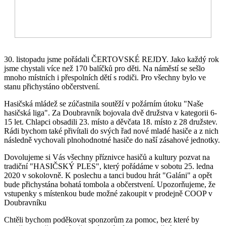
30. listopadu jsme pořádali ČERTOVSKÉ REJDY. Jako každý rok
jsme chystali více než 170 balíčků pro děti. Na náměstí se sešlo
mnoho místních i přespolních dětí s rodiči. Pro všechny bylo ve
stanu přichystáno občerstvení.
Hasičská mládež se zúčastnila soutěží v požárním útoku "Naše
hasičská liga". Za Doubravník bojovala dvě družstva v kategorii 6-
15 let. Chlapci obsadili 23. místo a děvčata 18. místo z 28 družstev.
Rádi bychom také přivítali do svých řad nové mladé hasiče a z nich
následně vychovali plnohodnotné hasiče do naší zásahové jednotky.
Dovolujeme si Vás všechny příznivce hasičů a kultury pozvat na
tradiční "HASIČSKÝ PLES", který pořádáme v sobotu 25. ledna
2020 v sokolovně. K poslechu a tanci budou hrát "Galáni" a opět
bude přichystána bohatá tombola a občerstvení. Upozorňujeme, že
vstupenky s místenkou bude možné zakoupit v prodejně COOP v
Doubravníku
Chtěli bychom poděkovat sponzorům za pomoc, bez které by