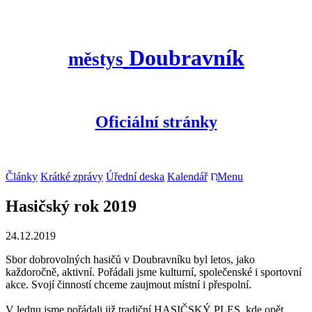
Doubravník
městys
Oficiální stránky
Články
Krátké zprávy
Úřední deska
Kalendář
Menu
Hasičský rok 2019
24.12.2019
Sbor dobrovolných hasičů v Doubravníku byl letos, jako
každoročně, aktivní. Pořádali jsme kulturní, společenské i sportovní
akce. Svojí činností chceme zaujmout místní i přespolní.
V lednu jsme pořádali již tradiční HASIČSKÝ PLES, kde opět