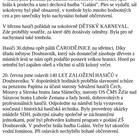
hrála k poslechu a tanci dechová hudba "Galáni". Ples se vydařil, sál
sokolovny byl plně obsazený, v tombole bylo mnoho hodnotných
cen a pro tanečníky bylo nachystáno bohaté občerstvení.
V březnu hasiči pořádali na sokolovně DĚTSKÝ KARNEVAL.
Zde proběhly soutěže, za které děti dostávaly odměny. Byla pro ně
nachystaná také tombola.
Hasiči 30.dubna opět pálili ČARODĚJNICE na střelnici. Díky
úřadu městyse Doubravník, který nás dostatečně zásobuje dřevem z
místních lesů se nám opět podařilo postavit velkou hranici. Hned po
setmění byl zapálen oheň a všichni si užili krásný večer.
20. června jsme oslavili 140 LET ZALOŽENÍ HASIČŮ v
Doubravníku. V dopoledních hodinách proběhla slavnostní schůze
na penzionu Papírna za účasti starosty Sdružení hasičů Čech,
Moravy a Slezska bratra Jana Slámečky, starosty OS ČMS Žďár nad
Sázavou bratra Luboše Zemana a řady hostů, dobrovolných a
profesionálních hasičů. Odpoledne na náměstí byla vystavena
současná i historická hasičská technika. Byly provedeny ukázky
mládeže SDH, policejní zásahy společně se záchrannými
jednotkami, poté byl předveden kulturní program v podání ZŠ
Doubravník. V podvečer hrála hudba Galáni. Večer byl ukončen
vodní fontánou. Při oslavách nechybělo bohaté občerstvení.