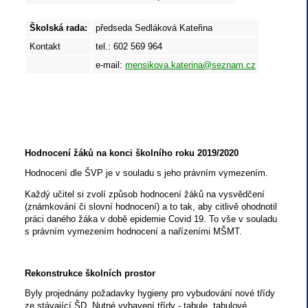
Školská rada:
předseda Sedláková Kateřina
Kontakt
tel.: 602 569 964
e-mail:
mensikova.katerina@seznam.cz
Hodnocení žáků na konci školního roku 2019/2020
Hodnocení dle ŠVP je v souladu s jeho právním vymezením.
Každý učitel si zvolí způsob hodnocení žáků na vysvědčení
(známkování či slovní hodnocení) a to tak, aby citlivě ohodnotil
práci daného žáka v době epidemie Covid 19. To vše v souladu
s právním vymezením hodnocení a nařízeními MŠMT.
Rekonstrukce školních prostor
Byly projednány požadavky hygieny pro vybudování nové třídy
ze stávající ŠD. Nutné vybavení třídy - tabule, tabulové