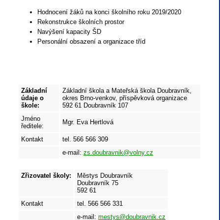
Hodnocení žáků na konci školního roku 2019/2020
Rekonstrukce školních prostor
Navýšení kapacity ŠD
Personální obsazení a organizace tříd
Základní
Základní škola a Mateřská škola Doubravník,
údaje o
okres Brno-venkov, příspěvková organizace
škole:
592 61 Doubravník 107
Jméno
Mgr. Eva Hertlová
ředitele:
Kontakt
tel. 566 566 309
e-mail:
zs.doubravnik@volny.cz
Zřizovatel školy:
Městys Doubravník
Doubravník 75
592 61
Kontakt
tel. 566 566 331
e-mail:
mestys@doubravnik.cz