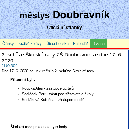
Doubravník
městys
Oficiální stránky
Články
Krátké zprávy
Úřední deska
Kalendář
Menu
2. schůze Školské rady ZŠ Doubravník ze dne 17. 6.
2020
01.09.2020
Dne 17. 6. 2020 se uskutečnila 2. schůze Školské rady.
Přítomni byli:
Roučka Aleš - zástupce učitelů
Sedláček Petr - zástupce zřizovatele školy
Sedláková Kateřina - zástupce rodičů
Školská rada projednala tyto body: