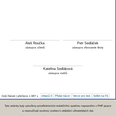
................................................
................................................
Aleš Roučka
Petr Sedláček
zástupce učitelů
zástupce zřizovatele školy
................................................
Kateřina Sedláková
zástupce rodičů
ohlasů 0
Přidat názor
Verze pro tisk
Sdílet na Fb
Celý článek | přečteno 1.987 x
Tyto stránky byly vytvořeny prostřednictvím redakčního systému napsaného v PHP jazyce
a nepoužívají soubory cookies k ukládání uživatelských dat.