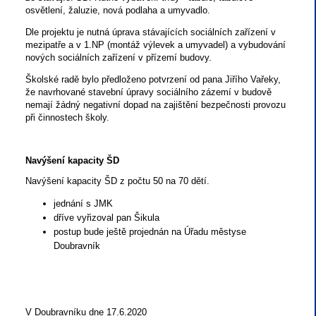
osvětlení, žaluzie, nová podlaha a umyvadlo.
Dle projektu je nutná úprava stávajících sociálních zařízení v
mezipatře a v 1.NP (montáž výlevek a umyvadel) a vybudování
nových sociálních zařízení v přízemí budovy.
Školské radě bylo předloženo potvrzení od pana Jiřího Vařeky,
že navrhované stavební úpravy sociálního zázemí v budově
nemají žádný negativní dopad na zajištění bezpečnosti provozu
při činnostech školy.
Navýšení kapacity ŠD
Navýšení kapacity ŠD z počtu 50 na 70 dětí.
jednání s JMK
dříve vyřizoval pan Šikula
postup bude ještě projednán na Úřadu městyse
Doubravník
V Doubravníku dne 17.6.2020