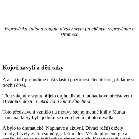
Vypravěčka Juliána zaujala diváky svým procítěným vyprávěním o
stromech
Kojoti zavyli a děti taky
A ať si teď probudíme naši vlastní pozornost čtenářskou, přidáme si
trochu čísel.
Třetí víkend v srpnu přijelo druhé divadlo, pohádkové představení
Divadla Čučka -
Cukrárna u Šilhavého Jima
.
Toto představení vzniklo na motivy stejnojmenné knihy Marka
Tomana, který byl i jedním ze dvou herců tohoto divadla.
A bylo to dramatické. Napínavé a aktivní. Diváci (děti) držely
kojoty, házely zlato i šuměly, jak šumí les. Všude plno energie a