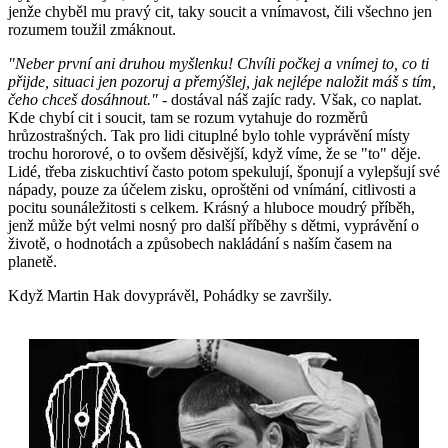
jenže chyběl mu pravý cit, taky soucit a vnímavost, čili všechno jen
rozumem toužil zmáknout.
"Neber první ani druhou myšlenku! Chvíli počkej a vnímej to, co ti
přijde, situaci jen pozoruj a přemýšlej, jak nejlépe naložit máš s tím,
čeho chceš dosáhnout."
- dostával náš zajíc rady. Však, co naplat.
Kde chybí cit i soucit, tam se rozum vytahuje do rozměrů
hrůzostrašných. Tak pro lidi cituplné bylo tohle vyprávění místy
trochu hororové, o to ovšem děsivější, když víme, že se "to" děje.
Lidé, třeba ziskuchtiví často potom spekulují, šponují a vylepšují své
nápady, pouze za účelem zisku, oproštěni od vnímání, citlivosti a
pocitu sounáležitosti s celkem. Krásný a hluboce moudrý příběh,
jenž může být velmi nosný pro další příběhy s dětmi, vyprávění o
životě, o hodnotách a způsobech nakládání s naším časem na
planetě.
Když Martin Hak dovyprávěl, Pohádky se završily.