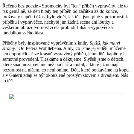
Řečeno bez poezie - Stromocity byl "jen" příběh vyprávěný, ale to
tak geniálně, že děti hltaly ten příběh od začátku až do konce,
prožívaly napětí i úžas, bylo vidět, jak těla jsou plně v pozornosti k
příběhu i vypravěčce, nechybí jim žádná scéna ani loutky a
veškerou obrazotvornost zcela probudí Juliána vypravěčka
modalitou svého hlasu.
Příběhy byly inspirované vyprávěním z knihy
Slyšíš, jak mluví
stromy?
Od Petera Wohllebena. A my, co jsme jej viděli, můžeme
jen doporučit. Tuze krásně vystavěný příběh, jeho dílčí kapitoly i
samotné provedení. Tleskáme a děkujeme. Slyšeli jsme o dětech,
které snad nezabaví nic než počítač a mobil, a které již nemají
pozornost na ničem, co není online. Děti, které potkáváme na kopci
a v Galerii zdají se být okouzlené prostým slovem a divadlem. Nás
to těší.