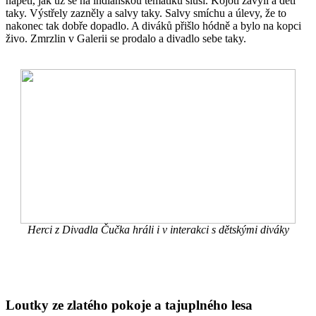
napětí, jak už se na indiánskou tématiku sluší. Kojoti zavyli a děti
taky. Výstřely zazněly a salvy taky. Salvy smíchu a úlevy, že to
nakonec tak dobře dopadlo. A diváků přišlo hódně a bylo na kopci
živo. Zmrzlin v Galerii se prodalo a divadlo sebe taky.
Herci z Divadla Čučka hráli i v interakci s dětskými diváky
Loutky ze zlatého pokoje a tajuplného lesa