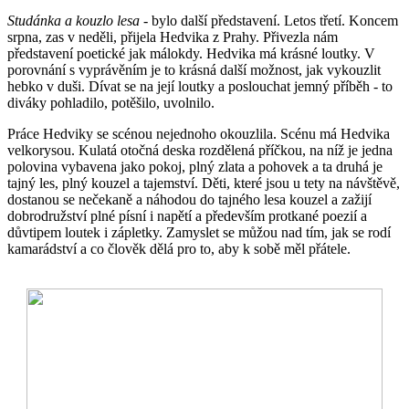
Studánka a kouzlo lesa
- bylo další představení. Letos třetí. Koncem
srpna, zas v neděli, přijela Hedvika z Prahy. Přivezla nám
představení poetické jak málokdy. Hedvika má krásné loutky. V
porovnání s vyprávěním je to krásná další možnost, jak vykouzlit
hebko v duši. Dívat se na její loutky a poslouchat jemný příběh - to
diváky pohladilo, potěšilo, uvolnilo.
Práce Hedviky se scénou nejednoho okouzlila. Scénu má Hedvika
velkorysou. Kulatá otočná deska rozdělená příčkou, na níž je jedna
polovina vybavena jako pokoj, plný zlata a pohovek a ta druhá je
tajný les, plný kouzel a tajemství. Děti, které jsou u tety na návštěvě,
dostanou se nečekaně a náhodou do tajného lesa kouzel a zažijí
dobrodružství plné písní i napětí a především protkané poezií a
důvtipem loutek i zápletky. Zamyslet se můžou nad tím, jak se rodí
kamarádství a co člověk dělá pro to, aby k sobě měl přátele.