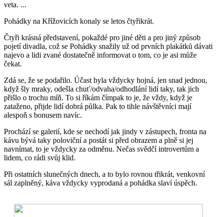
veta. ...
Pohádky na Křížovicích konaly se letos čtyřikrát.
Čtyři krásná představení, pokaždé pro jiné děti a pro jiný způsob
pojetí divadla, což se Pohádky snažily už od prvních plakátků dávati
najevo a lidi zvané dostatečně informovat o tom, co je asi může
čekat.
Zdá se, že se podařilo. Účast byla vždycky hojná, jen snad jednou,
když šly mraky, odešla chuť/odvaha/odhodlání lidí taky, tak jich
přišlo o trochu míň. To si říkám čímpak to je, že vždy, když je
zataženo, přijde lidí dobrá půlka. Pak to tihle návštěvníci mají
alespoň s bonusem navíc.
Prochází se galerií, kde se nechodí jak jindy v zástupech, fronta na
kávu bývá taky poloviční a postát si před obrazem a plně si jej
navnímat, to je vždycky za odměnu. Nečas svědčí introvertům a
lidem, co rádi svůj klid.
Při ostatních slunečných dnech, a to bylo rovnou třikrát, venkovní
sál zaplněný, káva vždycky vyprodaná a pohádka slaví úspěch.