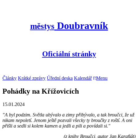
Doubravník
městys
Oficiální stránky
Články
Krátké zprávy
Úřední deska
Kalendář
Menu
Pohádky na Křížovicích
15.01.2024
"A byl podzim. Světla ubývalo a zimy přibývalo, a tak broučci, že už
nikam nepoletí. Jenom ještě pozvali všecky ty broučky z roští. A oni
přišli a sedli si kolem kamen a jedli a pili a povídali si."
(z knihy Broučci, autor Jan Karafiát)