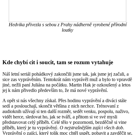
Hedvika přivezla s sebou z Prahy nádherně vyrobené přírodní
loutky
Kde chybí cit i soucit, tam se rozum vytahuje
Náš letní seriál pohádkový zakončili jsme tak, jak jsme jej začali, a
sice zas vyprávěním. Tentokrát nám vyprávěl muž a bylo to vpravdě
jiné, nežli paní Juliána na počátku. Martin Hak je ozkoušený a letos
jej k nám přivedlo především to, že má nové vyprávění.
A opět si nás všechny získal. Přes hodinu vyprávění a diváci stále
sedí a poslouchají, skončit většina z nich nechce. Trénovaní z
audioknih užívají si ten další rozměr, sedět venku, pospolu, naživo,
vidět herce, sledovat ho, jak se tváří, a přitom si ve své mysli
představovat celý příběh. Celé tělo v pozornosti, bezděčně si vine
příběh, který je tu vyprávěný.
O nejstrašnějším zajíci všech dob
.
Vyprávění o zajíci, který tolik moc chtěl uspět, pobavit a zavděčit se,