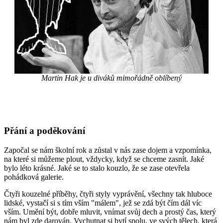
Martin Hak je u diváků mimořádně oblíbený
Přání a poděkování
Započal se nám školní rok a zůstal v nás zase dojem a vzpomínka,
na které si můžeme plout, vždycky, když se chceme zasnít. Jaké
bylo léto krásné. Jaké se to stalo kouzlo, že se zase otevřela
pohádková galerie.
Čtyři kouzelné příběhy, čtyři styly vyprávění, všechny tak hluboce
lidské, vystačí si s tím vším "málem", jež se zdá být čím dál víc
vším. Umění být, dobře mluvit, vnímat svůj dech a prostý čas, který
nám byl zde darován. Vychutnat si bytí spolu, ve svých tělech, která