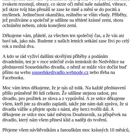
zvukem rezonují, obrazy, co skrze oči mění naše naladění, vibrace,
jež skrze tvůj hlas přenáší se zase ke mně a mění se do pocitů a
myšlenek. Jedinečnost okamžiku, reálného se vším všudy. Příběhy,
jež prožíváme a společně je sdílíme na téhleté krásné zemi, shora
ochráněni nebem, zdola konejšeni zemí.
Děkujeme vám, přátelé, za všechen ten společný čas, a že vás asi
baví tak, jako nás. Budeme z našich letních setkání zase živi po celý
rok a možná dva.
A kdo se rád vyživí dalšími skvělými příběhy a podáním
divadelním, ten je v roce srdečně zván tentokrát do Nedvědice na
představení Sousedského divadla, o němž se může více dočíst buď
přímo na webu
sousedskedivadlo.webnode.cz
nebo třeba na
Facebooku.
Moc vám letos děkujeme, že je nás už tolik. Na každé představení
přišlo průměrně 80 lidí celkem. Že sdílíme stejnou radost, pro
divadlo, pro prožitek ze slova a z vyprávění. A ze srdce děkujeme
všem, kteří jste za divadlo zaplatili, takže jste nám dali zprávu, že si
divadla vážíte a přejete spolu s námi, aby herci tvořili dál. A
děkujeme ze srdce moc také městysu Doubravník, za příspěvek na
divadlo, který nám všem přinesl klid a naději do tvoření.
Přejeme všem návštěvníkům a fanouškům moc krásných 10 měsíců,