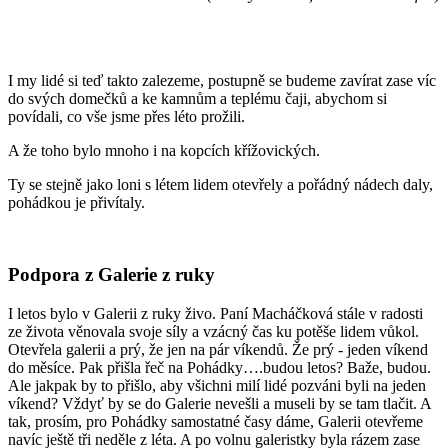
I my lidé si teď takto zalezeme, postupně se budeme zavírat zase víc
do svých domečků a ke kamnům a teplému čaji, abychom si
povídali, co vše jsme přes léto prožili.
A že toho bylo mnoho i na kopcích křížovických.
Ty se stejně jako loni s létem lidem otevřely a pořádný nádech daly,
pohádkou je přivítaly.
Podpora z Galerie z ruky
I letos bylo v Galerii z ruky živo. Paní Macháčková stále v radosti
ze života věnovala svoje síly a vzácný čas ku potěše lidem vůkol.
Otevřela galerii a prý, že jen na pár víkendů. Že prý - jeden víkend
do měsíce. Pak přišla řeč na Pohádky….budou letos? Baže, budou.
Ale jakpak by to přišlo, aby všichni milí lidé pozváni byli na jeden
víkend? Vždyť by se do Galerie nevešli a museli by se tam tlačit. A
tak, prosím, pro Pohádky samostatné časy dáme, Galerii otevřeme
navíc ještě tři neděle z léta. A po volnu galeristky byla rázem zase