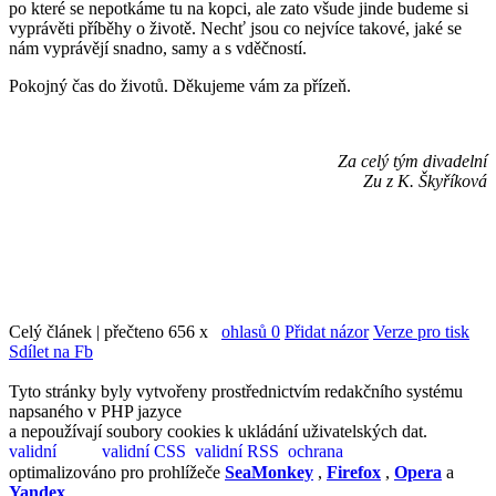
po které se nepotkáme tu na kopci, ale zato všude jinde budeme si
vyprávěti příběhy o životě. Nechť jsou co nejvíce takové, jaké se
nám vyprávějí snadno, samy a s vděčností.
Pokojný čas do životů. Děkujeme vám za přízeň.
Za celý tým divadelní
Zu z K. Škyříková
Celý článek | přečteno 656 x
ohlasů 0
Přidat názor
Verze pro tisk
Sdílet na Fb
Tyto stránky byly vytvořeny prostřednictvím redakčního systému
napsaného v PHP jazyce
a nepoužívají soubory cookies k ukládání uživatelských dat.
optimalizováno pro prohlížeče
SeaMonkey
,
Firefox
,
Opera
a
Yandex