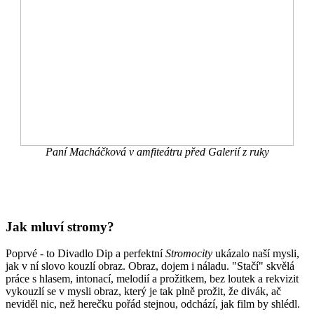
Paní Macháčková v amfiteátru před Galerií z ruky
Jak mluví stromy?
Poprvé - to Divadlo Dip a perfektní
Stromocity
ukázalo naší mysli,
jak v ní slovo kouzlí obraz. Obraz, dojem i náladu. "Stačí" skvělá
práce s hlasem, intonací, melodií a prožitkem, bez loutek a rekvizit
vykouzlí se v mysli obraz, který je tak plně prožit, že divák, ač
neviděl nic, než herečku pořád stejnou, odchází, jak film by shlédl.