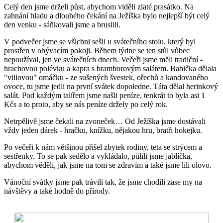
Celý den jsme drželi půst, abychom viděli zlaté prasátko. Na
zahnání hladu a dlouhého čekání na Ježíška bylo nejlepší být celý
den venku - sáňkovali jsme a bruslili.
V podvečer jsme se všichni sešli u svátečního stolu, který byl
prostřen v obývacím pokoji. Během týdne se ten stůl vůbec
nepoužíval, jen ve svátečních dnech. Večeři jsme měli tradiční -
hrachovou polévku a kapra s bramborovým salátem. Babička dělala
"viliovou" omáčku - ze sušených švestek, ořechů a kandovaného
ovoce, tu jsme jedli na první svátek dopoledne. Táta dělal herinkový
salát. Pod každým talířem jsme našli peníze, tenkrát to byla asi 1
Kčs a to proto, aby se nás peníze držely po celý rok.
Netrpělivě jsme čekali na zvoneček… Od Ježíška jsme dostávali
vždy jeden dárek - hračku, knížku, nějakou hru, bratři hokejku.
Po večeři k nám většinou přišel zbytek rodiny, teta se strýcem a
sestřenky. To se pak sedělo a vykládalo, půlili jsme jablíčka,
abychom věděli, jak jsme na tom se zdravím a také jsme lili olovo.
Vánoční svátky jsme pak trávili tak, že jsme chodili zase my na
návštěvy a také hodně do přírody.