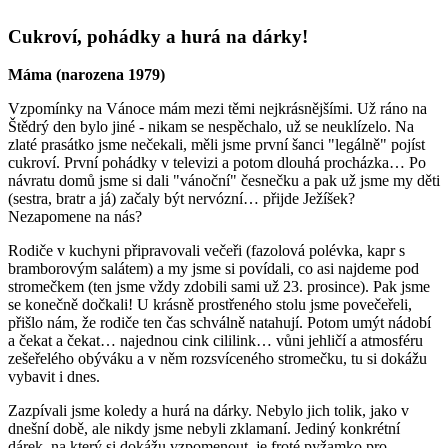
Cukroví, pohádky a hurá na dárky!
Máma (narozena 1979)
Vzpomínky na Vánoce mám mezi těmi nejkrásnějšími. Už ráno na
Štědrý den bylo jiné - nikam se nespěchalo, už se neuklízelo. Na
zlaté prasátko jsme nečekali, měli jsme první šanci "legálně" pojíst
cukroví. První pohádky v televizi a potom dlouhá procházka… Po
návratu domů jsme si dali "vánoční" česnečku a pak už jsme my děti
(sestra, bratr a já) začaly být nervózní… přijde Ježíšek?
Nezapomene na nás?
Rodiče v kuchyni připravovali večeři (fazolová polévka, kapr s
bramborovým salátem) a my jsme si povídali, co asi najdeme pod
stromečkem (ten jsme vždy zdobili sami už 23. prosince). Pak jsme
se konečně dočkali! U krásně prostřeného stolu jsme povečeřeli,
přišlo nám, že rodiče ten čas schválně natahují. Potom umýt nádobí
a čekat a čekat… najednou cink cililink… vůni jehličí a atmosféru
zešeřelého obýváku a v něm rozsvíceného stromečku, tu si dokážu
vybavit i dnes.
Zazpívali jsme koledy a hurá na dárky. Nebylo jich tolik, jako v
dnešní době, ale nikdy jsme nebyli zklamaní. Jediný konkrétní
dárek, na který si dokážu vzpomenout, je froté pyžamko pro