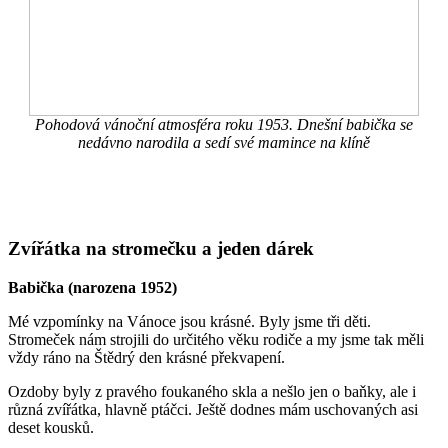
Pohodová vánoční atmosféra roku 1953. Dnešní babička se
nedávno narodila a sedí své mamince na klíně
Zvířátka na stromečku a jeden dárek
Babička (narozena 1952)
Mé vzpomínky na Vánoce jsou krásné. Byly jsme tři děti.
Stromeček nám strojili do určitého věku rodiče a my jsme tak měli
vždy ráno na Štědrý den krásné překvapení.
Ozdoby byly z pravého foukaného skla a nešlo jen o baňky, ale i
různá zvířátka, hlavně ptáčci. Ještě dodnes mám uschovaných asi
deset kousků.