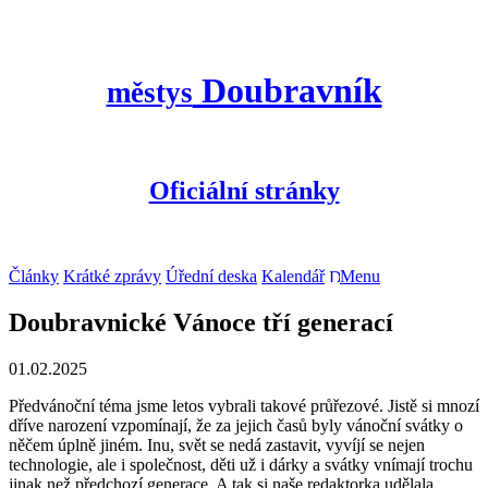
Doubravník
městys
Oficiální stránky
Články
Krátké zprávy
Úřední deska
Kalendář
Menu
Doubravnické Vánoce tří generací
01.02.2025
Předvánoční téma jsme letos vybrali takové průřezové. Jistě si mnozí
dříve narození vzpomínají, že za jejich časů byly vánoční svátky o
něčem úplně jiném. Inu, svět se nedá zastavit, vyvíjí se nejen
technologie, ale i společnost, děti už i dárky a svátky vnímají trochu
jinak než předchozí generace. A tak si naše redaktorka udělala