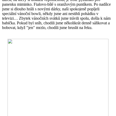
panenku miminko. Fialovo-bílé s oranžovým puntíkem. Po nadílce
jsme si dlouho hráli s novými dárky, naši spokojeně popíjeli
speciální vánoční bowli, někdy jsme ani nestihli pohádku v
televizi… Zbytek vánočních svátků jsme trávili spolu, došla k nám
babička. Pokud byl sníh, chodili jsme několikrát denně sáňkovat a
bobovat, když "jen" mrzlo, chodili jsme bruslit na řeku.