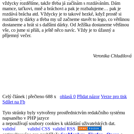
vždycky rozdělíme, takže třeba já začínám s rozdáváním. Dám
mamce, taťkovi, mně a bráchovi a pak je rozbalujeme… pak je
rozdává brácha atd. Vždycky je to takové hezké, když prostě si
rozdáme ty dárky a třeba my už začneme stavět to lego, co většinou
dostaneme a hrát si s dalšími dárky. Od Ježíška dostaneme většinou
vše, co jsme si přáli, a ještě něco navíc. Vždy je to úžasný a
příjemný večer.
Veronika Chludilová
Celý článek | přečteno 688 x
ohlasů 0
Přidat názor
Verze pro tisk
Sdílet na Fb
Tyto stránky byly vytvořeny prostřednictvím redakčního systému
napsaného v PHP jazyce
a nepoužívají soubory cookies k ukládání uživatelských dat.