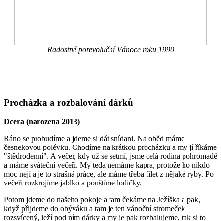
Radostné porevoluční Vánoce roku 1990
Procházka a rozbalování dárků
Dcera (narozena 2013)
Ráno se probudíme a jdeme si dát snídani. Na oběd máme
česnekovou polévku. Chodíme na krátkou procházku a my jí říkáme
"štědrodenní". A večer, kdy už se setmí, jsme celá rodina pohromadě
a máme sváteční večeři. My teda nemáme kapra, protože ho nikdo
moc nejí a je to strašná práce, ale máme třeba filet z nějaké ryby. Po
večeři rozkrojíme jablko a pouštíme lodičky.
Potom jdeme do našeho pokoje a tam čekáme na Ježíška a pak,
když přijdeme do obýváku a tam je ten vánoční stromeček
rozsvícený, leží pod ním dárky a my je pak rozbalujeme, tak si to