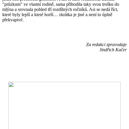
"průzkum" ve vlastní rodině, sama přihodila taky svou trošku do
mlýna a srovnala pohled tří rozdílných ročníků. Asi se nedá říct,
které byly lepší a které horší… zkrátka je jiné a není to úplně
překvapivé.
Za redakci zpravodaje
Jindřich Kačer