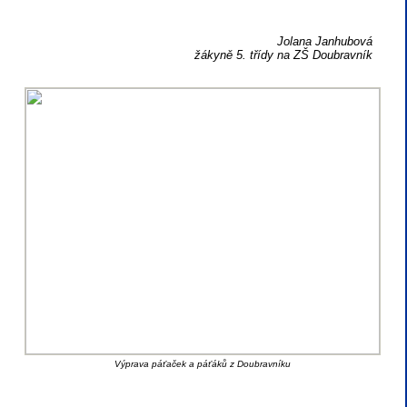
Jolana Janhubová
žákyně 5. třídy na ZŠ Doubravník
Výprava páťaček a páťáků z Doubravníku