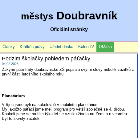
Doubravník
městys
Oficiální stránky
Články
Krátké zprávy
Úřední deska
Kalendář
Menu
Podzim školačky pohledem páťačky
04.02.2025
Žákyně páté třídy doubravnické ZŠ popsala svými slovy několik zážitků z
první části letošního školního roku.
Planetárium
V říjnu jsme byli na sokolovně v mobilním planetárium.
My jakožto páťáci jsme měli program pro větší společně se 4. třídou.
Koukali jsme se na film týkající se vzniku života na Zemi a o vesmíru.
Byl to skvělý zážitek.