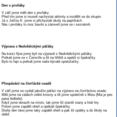
Den s prvňáky
V září jsme měli den s prvňáky.
Před tím jsme si museli nachystat aktivity a rozdělit se do skupin.
Já s Jolčou K. jsme si přichystali úkoly na papírkách.
Nás i prvňáky to moc bavilo a zároveň jsme se i seznámili.
Výprava s Nedvědickými páťáky
Na konci října jsme byli na výpravě s Nedvědickými páťáky.
Potkali jsme se v Černvíře a šli na hřiště a opekli si špekáčky.
Bylo to fajn a potkali jsme naše bývalé spolužačky.
Přespávání na čtvrťácké osadě
V září jsme se vydali jakožto páťáci na výpravu na čtvrťáckou osadu.
Měli jsme na zádech velké krosny a šli jsme společně s Miou (Mia je pes
pana ředitele).
Když jsme dorazili na místo, tak jsme šli stavět stany a hrát hry.
Potom jsme zapálili oheň a opékali špekáčky.
Druhý den ráno jsme taky zapálili oheň a pak šli zpátky a do školy na
oběd.