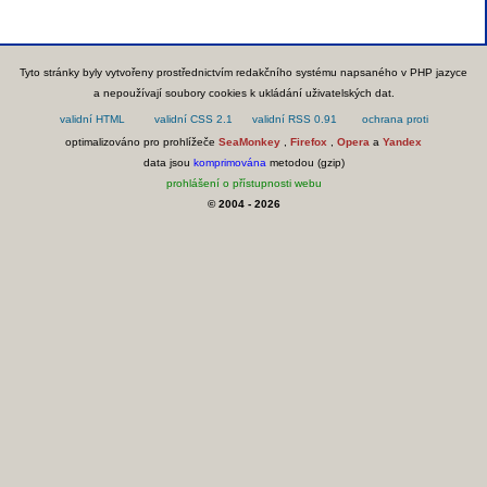
Tyto stránky byly vytvořeny prostřednictvím redakčního systému napsaného v PHP jazyce
a nepoužívají soubory cookies k ukládání uživatelských dat.
optimalizováno pro prohlížeče
SeaMonkey
,
Firefox
,
Opera
a
Yandex
data jsou
komprimována
metodou (gzip)
prohlášení o přístupnosti webu
© 2004 - 2026