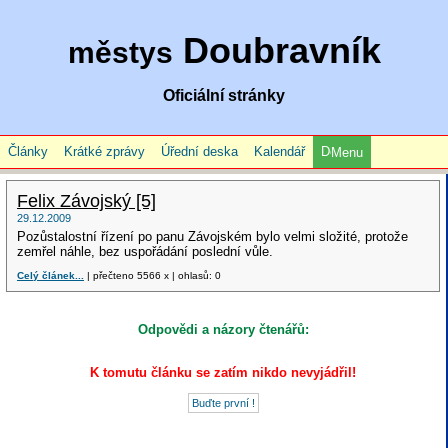
Doubravník
městys
Oficiální stránky
Články
Krátké zprávy
Úřední deska
Kalendář
Menu
Felix Závojský [5]
29.12.2009
Pozůstalostní řízení po panu Závojském bylo velmi složité, protože
zemřel náhle, bez uspořádání poslední vůle.
Celý článek...
| přečteno 5566 x | ohlasů: 0
Odpovědi a názory čtenářů:
K tomutu článku se zatím nikdo nevyjádřil!