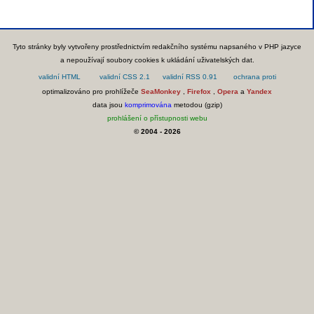
Tyto stránky byly vytvořeny prostřednictvím redakčního systému napsaného v PHP jazyce
a nepoužívají soubory cookies k ukládání uživatelských dat.
optimalizováno pro prohlížeče
SeaMonkey
,
Firefox
,
Opera
a
Yandex
data jsou
komprimována
metodou (gzip)
prohlášení o přístupnosti webu
© 2004 - 2026