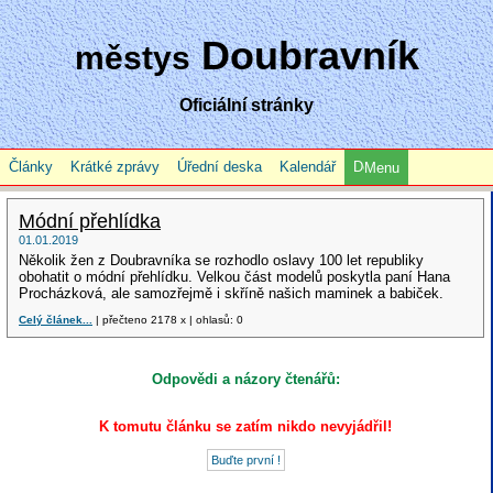
Doubravník
městys
Oficiální stránky
Články
Krátké zprávy
Úřední deska
Kalendář
Menu
Módní přehlídka
01.01.2019
Několik žen z Doubravníka se rozhodlo oslavy 100 let republiky
obohatit o módní přehlídku. Velkou část modelů poskytla paní Hana
Procházková, ale samozřejmě i skříně našich maminek a babiček.
Celý článek...
| přečteno 2178 x | ohlasů: 0
Odpovědi a názory čtenářů:
K tomutu článku se zatím nikdo nevyjádřil!