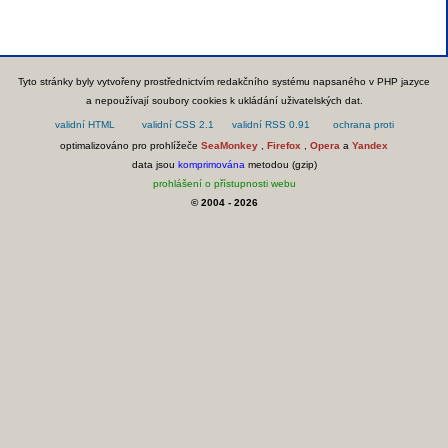
Tyto stránky byly vytvořeny prostřednictvím redakčního systému napsaného v PHP jazyce
a nepoužívají soubory cookies k ukládání uživatelských dat.
optimalizováno pro prohlížeče
SeaMonkey
,
Firefox
,
Opera
a
Yandex
data jsou
komprimována
metodou (gzip)
prohlášení o přístupnosti webu
© 2004 - 2026