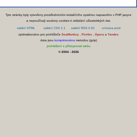
Tyto stránky byly vytvořeny prostřednictvím redakčního systému napsaného v PHP jazyce
a nepoužívají soubory cookies k ukládání uživatelských dat.
optimalizováno pro prohlížeče
SeaMonkey
,
Firefox
,
Opera
a
Yandex
data jsou
komprimována
metodou (gzip)
prohlášení o přístupnosti webu
© 2004 - 2026