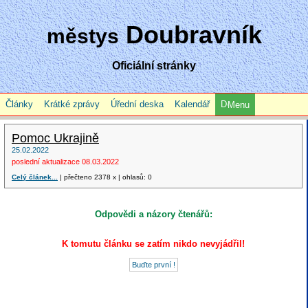
Doubravník
městys
Oficiální stránky
Články
Krátké zprávy
Úřední deska
Kalendář
Menu
Pomoc Ukrajině
25.02.2022
poslední aktualizace 08.03.2022
Celý článek...
| přečteno 2378 x | ohlasů: 0
Odpovědi a názory čtenářů:
K tomutu článku se zatím nikdo nevyjádřil!