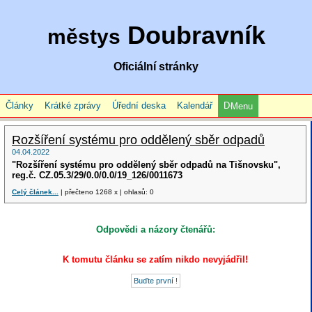
Doubravník
městys
Oficiální stránky
Články
Krátké zprávy
Úřední deska
Kalendář
Menu
Rozšíření systému pro oddělený sběr odpadů
04.04.2022
"Rozšíření systému pro oddělený sběr odpadů na Tišnovsku",
reg.č. CZ.05.3/29/0.0/0.0/19_126/0011673
Celý článek...
| přečteno 1268 x | ohlasů: 0
Odpovědi a názory čtenářů:
K tomutu článku se zatím nikdo nevyjádřil!