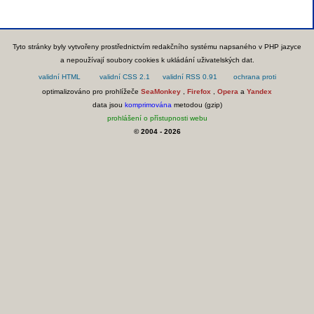
Tyto stránky byly vytvořeny prostřednictvím redakčního systému napsaného v PHP jazyce
a nepoužívají soubory cookies k ukládání uživatelských dat.
optimalizováno pro prohlížeče
SeaMonkey
,
Firefox
,
Opera
a
Yandex
data jsou
komprimována
metodou (gzip)
prohlášení o přístupnosti webu
© 2004 - 2026