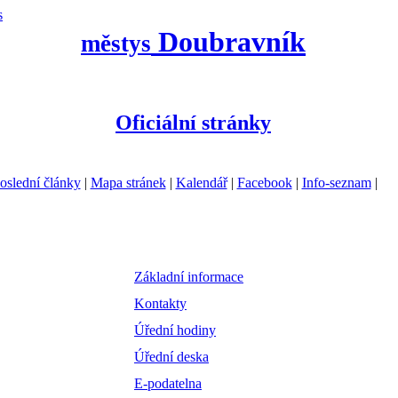
s
Doubravník
městys
Oficiální stránky
oslední články
|
Mapa stránek
|
Kalendář
|
Facebook
|
Info-seznam
|
Základní informace
Kontakty
Úřední hodiny
Úřední deska
E-podatelna