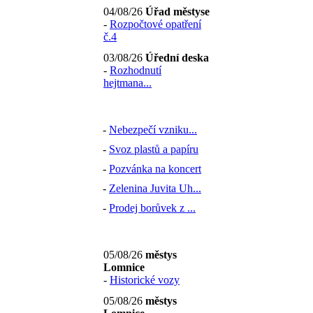
04/08/26
Úřad městyse
-
Rozpočtové opatření
č.4
03/08/26
Úřední deska
-
Rozhodnutí
hejtmana...
-
Nebezpečí vzniku...
-
Svoz plastů a papíru
-
Pozvánka na koncert
-
Zelenina Juvita Uh...
-
Prodej borůvek z ...
05/08/26
městys
Lomnice
-
Historické vozy
05/08/26
městys