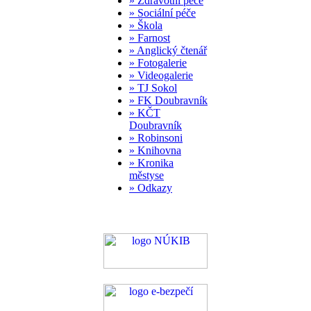
» Zdravotní péče
» Sociální péče
» Škola
» Farnost
» Anglický čtenář
» Fotogalerie
» Videogalerie
» TJ Sokol
» FK Doubravník
» KČT
Doubravník
» Robinsoni
» Knihovna
» Kronika
městyse
» Odkazy