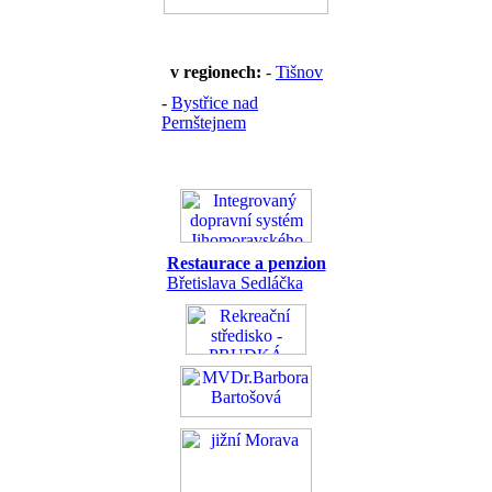
v regionech:
-
Tišnov
-
Bystřice nad
Pernštejnem
Restaurace a penzion
Břetislava Sedláčka