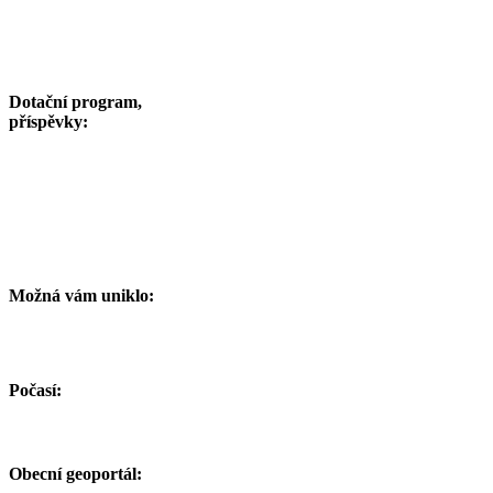
Dotační program,
příspěvky:
Možná vám uniklo:
Počasí:
Obecní geoportál: