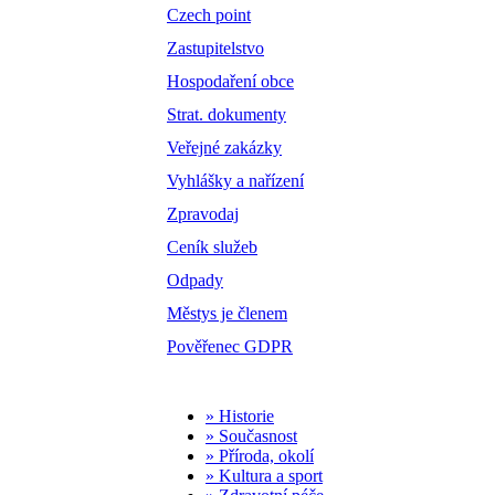
Czech point
Zastupitelstvo
Hospodaření obce
Strat. dokumenty
Veřejné zakázky
Vyhlášky a nařízení
Zpravodaj
Ceník služeb
Odpady
Městys je členem
Pověřenec GDPR
» Historie
» Současnost
» Příroda, okolí
» Kultura a sport