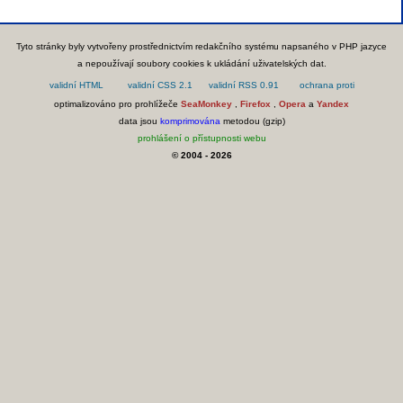
Tyto stránky byly vytvořeny prostřednictvím redakčního systému napsaného v PHP jazyce
a nepoužívají soubory cookies k ukládání uživatelských dat.
optimalizováno pro prohlížeče
SeaMonkey
,
Firefox
,
Opera
a
Yandex
data jsou
komprimována
metodou (gzip)
prohlášení o přístupnosti webu
© 2004 - 2026