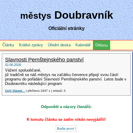
Doubravník
městys
Oficiální stránky
Články
Krátké zprávy
Úřední deska
Kalendář
Menu
Slavnosti Pernštejnského panství
02.06.2026
Vážení spoluobčané,
již tradičně se náš městys na začátku července připojí svou částí
programu do pořádání Slavností Pernštejnského panství. Letos bude v
Doubravníku následující program:
Celý článek...
| přečteno 2447 x | ohlasů: 0
Odpovědi a názory čtenářů:
K tomutu článku se zatím nikdo nevyjádřil!