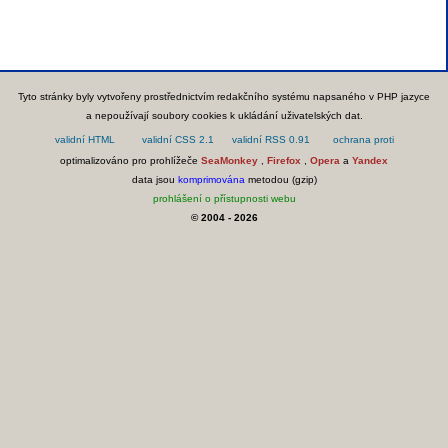
Tyto stránky byly vytvořeny prostřednictvím redakčního systému napsaného v PHP jazyce
a nepoužívají soubory cookies k ukládání uživatelských dat.
optimalizováno pro prohlížeče
SeaMonkey
,
Firefox
,
Opera
a
Yandex
data jsou
komprimována
metodou (gzip)
prohlášení o přístupnosti webu
© 2004 - 2026