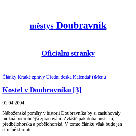
Doubravník
městys
Oficiální stránky
Články
Krátké zprávy
Úřední deska
Kalendář
Menu
Kostel v Doubravníku [3]
01.04.2004
Náboženské poměry v historii Doubravníka by si zasluhovaly
možná podrobnější zpracování. Zvláště pak doba husitská,
předbělohorská a pobělohorská. V tomto článku však bude jen
stručné shrnutí.