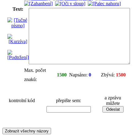
Text:
Max. počet
1500
Napsáno:
0
Zbývá:
1500
znaků:
a zprávu
kontrolní kód
přepište sem:
můžete