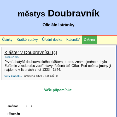
Doubravník
městys
Oficiální stránky
Články
Krátké zprávy
Úřední deska
Kalendář
Menu
Klášter v Doubravníku [4]
13.03.2005
První abatyší doubravnického kláštera, kterou známe jménem, byla
Eufémie z rodu erbu zubří hlavy, řečená též Ofka. Pod oběma jmény ji
najdeme v listinách z let 1333 - 1344.
Celý článek...
| přečteno 6329 x | ohlasů: 0
Vaše připomínka:
Jméno:
Předmět: