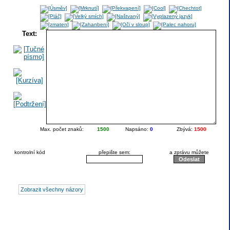
Text:
Max. počet znaků:
1500
Napsáno:
0
Zbývá:
1500
kontrolní kód
přepište sem:
a zprávu můžete