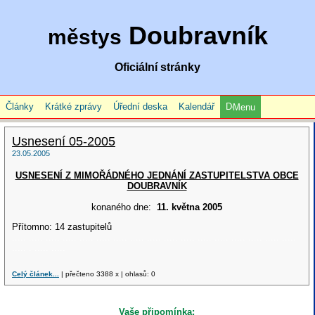
Doubravník
městys
Oficiální stránky
Články
Krátké zprávy
Úřední deska
Kalendář
Menu
Usnesení 05-2005
23.05.2005
USNESENÍ Z MIMOŘÁDNÉHO JEDNÁNÍ ZASTUPITELSTVA OBCE
DOUBRAVNÍK
konaného dne:
11. května 2005
Přítomno: 14 zastupitelů
..... ..... ..... ..... ..... ..... ..... ..... ..... ..... ..... ..... ..... ..... ..... ..... .....
..... . ..... .....
Celý článek...
| přečteno 3388 x | ohlasů: 0
Vaše připomínka: