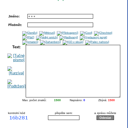
Jméno:
Předmět:
Text:
Max. počet znaků:
1500
Napsáno:
0
Zbývá:
1500
kontrolní kód
přepište sem:
a zprávu můžete