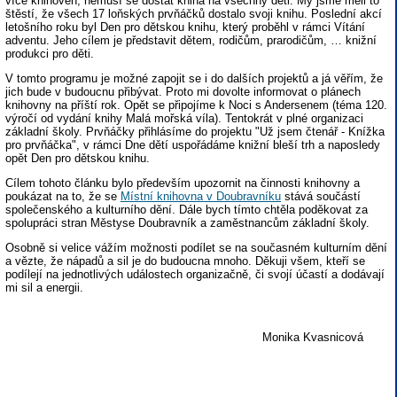
více knihoven, nemusí se dostat kniha na všechny děti. My jsme měli to
štěstí, že všech 17 loňských prvňáčků dostalo svoji knihu. Poslední akcí
letošního roku byl Den pro dětskou knihu, který proběhl v rámci Vítání
adventu. Jeho cílem je představit dětem, rodičům, prarodičům, … knižní
produkci pro děti.
V tomto programu je možné zapojit se i do dalších projektů a já věřím, že
jich bude v budoucnu přibývat. Proto mi dovolte informovat o plánech
knihovny na příští rok. Opět se připojíme k Noci s Andersenem (téma 120.
výročí od vydání knihy Malá mořská víla). Tentokrát v plné organizaci
základní školy. Prvňáčky přihlásíme do projektu "Už jsem čtenář - Knížka
pro prvňáčka", v rámci Dne dětí uspořádáme knižní bleší trh a naposledy
opět Den pro dětskou knihu.
Cílem tohoto článku bylo především upozornit na činnosti knihovny a
poukázat na to, že se
Místní knihovna v Doubravníku
stává součástí
společenského a kulturního dění. Dále bych tímto chtěla poděkovat za
spolupráci stran Městyse Doubravník a zaměstnancům základní školy.
Osobně si velice vážím možnosti podílet se na současném kulturním dění
a vězte, že nápadů a sil je do budoucna mnoho. Děkuji všem, kteří se
podílejí na jednotlivých událostech organizačně, či svojí účastí a dodávají
mi sil a energii.
Monika Kvasnicová