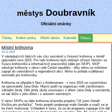
Doubravník
městys
Oficiální stránky
Články
Krátké zprávy
Úřední deska
Kalendář
Menu
Místní knihovna
19.12.2015
V následujících řádcích vás chci seznámit s činností knihovny v téměř
uplynulém roce 2015. Pro naši knihovnu bylo stěžejní zřízení členství ve
Svazu knihovníků a informačních pracovníků (dále jen SKIP). SKIP
sdružuje knihovny v rámci celé České republiky - díky němu se můžeme
zapojit do celostátních a regionálních akcí. Mimo to pořádá vzdělávací
semináře pro knihovníky.
Knihovna se připojila k Noci s Andersenem - v roce 2015 se vzpomínkou
na spisovatele Jana Drdu. Hlavní podíl na organizaci měli zaměstnanci
základní školy. Děti plnily úkoly související s dílem Jana Drdy a seznámily
se tak blíže s jeho dílem i s autorem samotným.
V rámci SKIPu se dále knihovna účastnila projektu "Už jsem čtenář -
Knížka pro prvňáčka". Tento projekt podporuje malé čtenáře a snaží se je
ke čtení motivovat. Vzhledem k tomu, že se do programu zapojuje čím dál