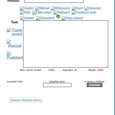
Předmět:
Text:
Max. počet znaků:
1500
Napsáno:
0
Zbývá:
1500
kontrolní kód
přepište sem:
a zprávu můžete