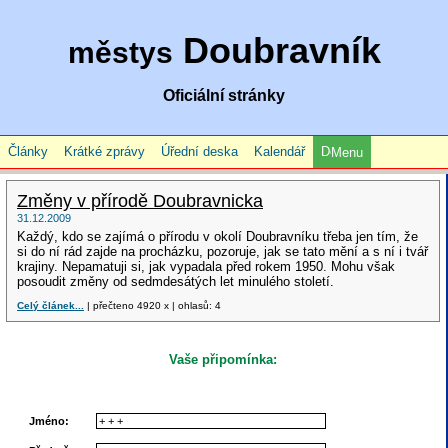
Doubravník
městys
Oficiální stránky
Články
Krátké zprávy
Úřední deska
Kalendář
Menu
Změny v přírodě Doubravnicka
31.12.2009
Každý, kdo se zajímá o přírodu v okolí Doubravníku třeba jen tím, že
si do ní rád zajde na procházku, pozoruje, jak se tato mění a s ní i tvář
krajiny. Nepamatuji si, jak vypadala před rokem 1950. Mohu však
posoudit změny od sedmdesátých let minulého století.
Celý článek...
| přečteno 4920 x | ohlasů: 4
Vaše připomínka:
Jméno: