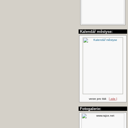
Kalendář městyse:
verze pro tisk
[ zde ]
Fotogalerie: