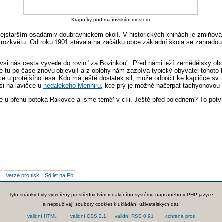
Krápníky pod maňovským mostem
nejstarším osadám v doubravnickém okolí. V historických knihách je zmiňován
rozkvětu. Od roku 1901 stávala na začátku obce základní škola se zahradou 
si nás cesta vyvede do rovin "za Bozinkou". Před námi leží zemědělsky obd
 se tu po čase znovu objevují a z oblohy nám zazpívá typický obyvatel tohoto
e u protějšího lesa. Kdo má ještě dostatek sil, může odbočit ke kapličce sv
 si na lavičce u
nedalekého Menhiru
, kde prý je možné načerpat tachyonovou e
 u břehu potoka Rakovce a jsme téměř v cíli. Ještě před polednem? To potvr
r
Verze pro tisk
Sdílet na Fb
Tyto stránky byly vytvořeny prostřednictvím redakčního systému napsaného v PHP jazyce
a nepoužívají soubory cookies k ukládání uživatelských dat.