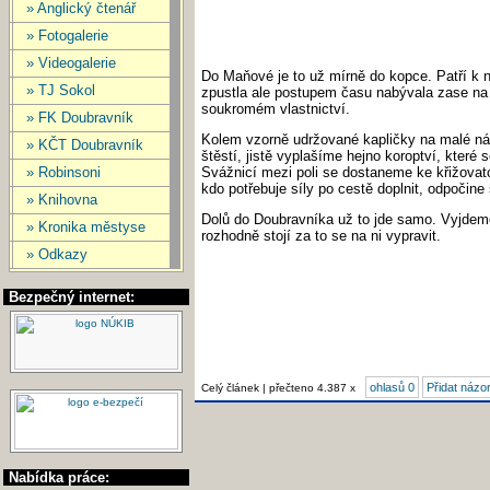
» Anglický čtenář
» Fotogalerie
» Videogalerie
Do Maňové je to už mírně do kopce. Patří k 
» TJ Sokol
zpustla ale postupem času nabývala zase na 
soukromém vlastnictví.
» FK Doubravník
Kolem vzorně udržované kapličky na malé náv
» KČT Doubravník
štěstí, jistě vyplašíme hejno koroptví, které
» Robinsoni
Svážnicí mezi poli se dostaneme ke křižovatc
kdo potřebuje síly po cestě doplnit, odpočine
» Knihovna
Dolů do Doubravníka už to jde samo. Vyjdeme
» Kronika městyse
rozhodně stojí za to se na ni vypravit.
» Odkazy
Bezpečný internet:
ohlasů 0
Přidat názo
Celý článek | přečteno 4.387 x
Nabídka práce: