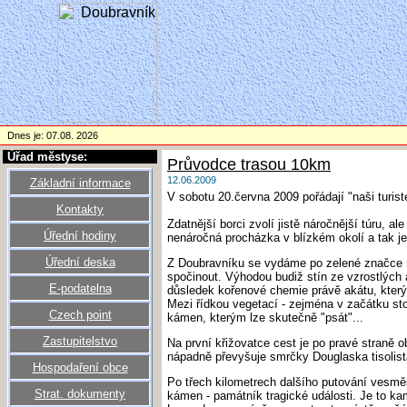
Dnes je: 07.08. 2026
Úřad městyse:
Průvodce trasou 10km
12.06.2009
Základní informace
V sobotu 20.června 2009 pořádají "naši turist
Kontakty
Zdatnější borci zvolí jistě náročnější túru, a
Úřední hodiny
nenáročná procházka v blízkém okolí a tak je
Úřední deska
Z Doubravníku se vydáme po zelené značce n
spočinout. Výhodou budiž stín ze vzrostlých 
E-podatelna
důsledek kořenové chemie právě akátu, který 
Mezi řídkou vegetací - zejména v začátku sto
Czech point
kámen, kterým lze skutečně "psát"...
Zastupitelstvo
Na první křižovatce cest je po pravé straně
nápadně převyšuje smrčky Douglaska tisolis
Hospodaření obce
Po třech kilometrech dalšího putování vesmě
Strat. dokumenty
kámen - památník tragické události. Je to kam