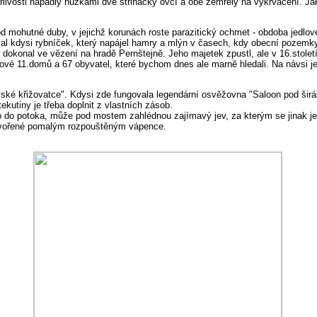
rlivosti napadly nůžkami dvě střihačky ovcí a obě zemřely na vykrvácení. Ja
 mohutné duby, v jejichž korunách roste parazitický ochmet - obdoba jedlového
 kdysi rybníček, který napájel hamry a mlýn v časech, kdy obecní pozemky 
ot dokonal ve vězení na hradě Pernštejně. Jeho majetek zpustl, ale v 16.stole
ové 11.domů a 67 obyvatel, které bychom dnes ale marně hledali. Na návsi je
ké křižovatce". Kdysi zde fungovala legendární osvěžovna "Saloon pod širá
ekutiny je třeba doplnit z vlastních zásob.
o do potoka, může pod mostem zahlédnou zajímavý jev, za kterým se jinak j
vytvořené pomalým rozpouštěným vápence.