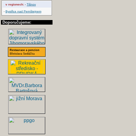
v regionech:
-
Tišnov
-
Bystřice nad Pernštejnem
Doporučujeme:
Restaurace a penzion
Břetislava Sedláčka