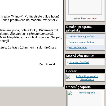
a jako "Manow". Po třicetileté válce hodně
obsah čísla
01/2026
- dnes přestavěna na moderní rezidenci v
Dotační program,
ělávaná půda, pole a louky. Budeme-li mít
příspěvky:
 biotopu Skřivan polní
(Alauda arvensis)
.
-
Obnova kultur. památek
. Máří Magdalény, na vrcholku kopce. Naopak,
nergii.
-
Podpora sportu, kultury
zuje, že trasa 10km není nijak náročná a
-
Sociální podpora
Možná vám uniklo:
-
Usnesení 04-2004
Petr Koukal
Počasí:
Obecní geoportál: