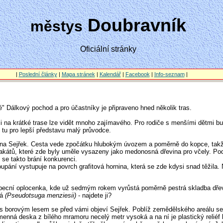
Doubravník
městys
Oficiální stránky
|
Poslední články
|
Mapa stránek
|
Kalendář
|
Facebook
|
Info-seznam
|
é" Dálkový pochod a pro účastníky je připraveno hned několik tras.
le i na krátké trase lze vidět mnoho zajímavého. Pro rodiče s menšími dětmi bude
 tu pro lepší představu malý průvodce.
a Sejřek. Cesta vede zpočátku hlubokým úvozem a poměrně do kopce, takže 
akátů, které zde byly uměle vysazeny jako medonosná dřevina pro včely. Pod
se takto brání konkurenci.
upání vystupuje na povrch grafitová hornina, která se zde kdysi snad těžila.
 obecní oplocenka, kde už sedmým rokem vyrůstá poměrně pestrá skladba dřev
tá
(Pseudotsuga menziesii)
- najdete ji?
s borovým lesem se před vámi objeví Sejřek. Poblíž zemědělského areálu se 
enná deska z bílého mramoru necelý metr vysoká a na ní je plastický reliéf k