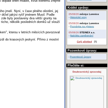
k dopadl onen mladík, kvůli kterému zřejmě
Krátké zprávy:
 jmelí. Nyní, v čase plného olistění, jej
držel jakýsi rytíř jménem Musil. Podle
05/08/26
městys Lomnice
-
Historické vozy
tí zde byly postaveny dva větší grunty na
 ticho, několik posledních domků už slouží
05/08/26
městys Lomnice
-
Pozvánka na výstavu
kem", kterou v letních měsících povozoval
05/08/26
STEINEX a.s.
-
Nabídka zaměstnání
ezdí do krasových jeskyní. Přímo z mostní
Celý přehled
[5]
Pozemkové úpravy:
-
Pozemkové úpravy
Přečtěte si:
Doubravnický zpravodaj