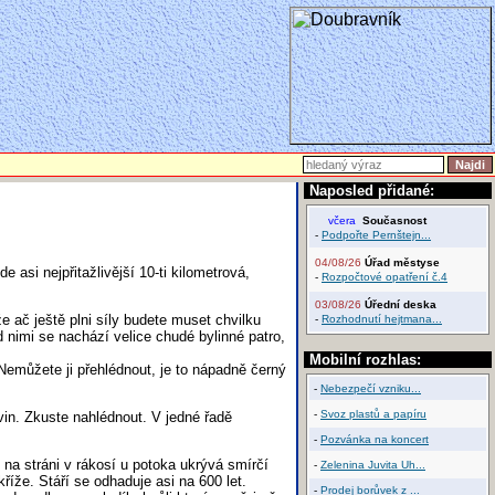
Naposled přidané:
včera
Současnost
-
Podpořte Pernštejn...
04/08/26
Úřad městyse
 asi nejpřitažlivější 10-ti kilometrová,
-
Rozpočtové opatření č.4
03/08/26
Úřední deska
ač ještě plni síly budete muset chvilku
-
Rozhodnutí hejtmana...
 nimi se nachází velice chudé bylinné patro,
Mobilní rozhlas:
 Nemůžete ji přehlédnout, je to nápadně černý
-
Nebezpečí vzniku...
-
Svoz plastů a papíru
in. Zkuste nahlédnout. V jedné řadě
-
Pozvánka na koncert
na stráni v rákosí u potoka ukrývá smírčí
-
Zelenina Juvita Uh...
říže. Stáří se odhaduje asi na 600 let.
-
Prodej borůvek z ...