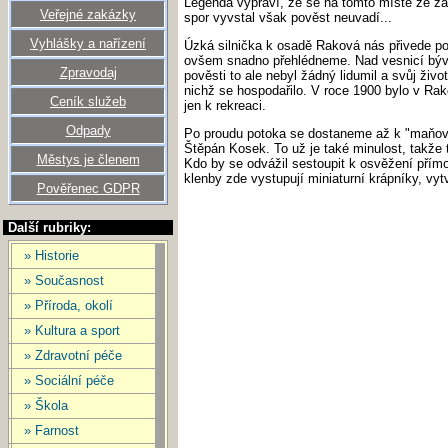
Legenda vypraví, že se na tomto místě ze žá
Veřejné zakázky
spor vyvstal však pověst neuvadí...
Vyhlášky a nařízení
Úzká silnička k osadě Raková nás přivede pod
ovšem snadno přehlédneme. Nad vesnicí býval
Zpravodaj
pověsti to ale nebyl žádný lidumil a svůj živ
nichž se hospodařilo. V roce 1900 bylo v Rak
Ceník služeb
jen k rekreaci.
Odpady
Po proudu potoka se dostaneme až k "maňovs
Štěpán Kosek. To už je také minulost, takže t
Městys je členem
Kdo by se odvážil sestoupit k osvěžení přím
klenby zde vystupují miniaturní krápníky, 
Pověřenec GDPR
Další rubriky:
» Historie
» Současnost
» Příroda, okolí
» Kultura a sport
» Zdravotní péče
» Sociální péče
» Škola
» Farnost