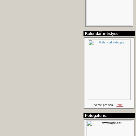
Kalendář městyse:
verze pro tisk
[ zde ]
Fotogalerie: