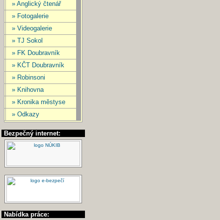
» Anglický čtenář
» Fotogalerie
» Videogalerie
» TJ Sokol
» FK Doubravník
» KČT Doubravník
» Robinsoni
» Knihovna
» Kronika městyse
» Odkazy
Bezpečný internet:
Nabídka práce: