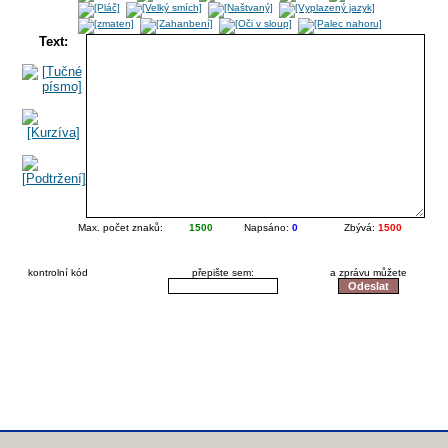
Text:
Max. počet znaků:
1500
Napsáno:
0
Zbývá:
1500
kontrolní kód
přepište sem:
a zprávu můžete