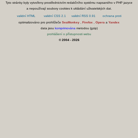
Tyto stránky byly vytvořeny prostřednictvím redakčního systému napsaného v PHP jazyce
a nepoužívají soubory cookies k ukládání uživatelských dat.
optimalizováno pro prohlížeče
SeaMonkey
,
Firefox
,
Opera
a
Yandex
data jsou
komprimována
metodou (gzip)
prohlášení o přístupnosti webu
© 2004 - 2026