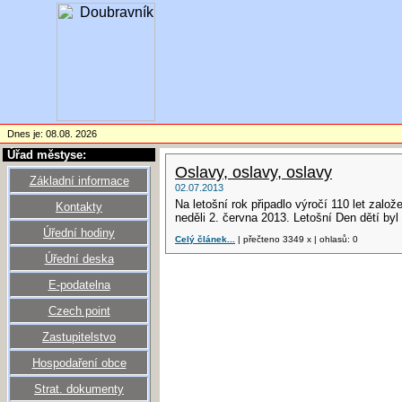
Dnes je: 08.08. 2026
Úřad městyse:
Oslavy, oslavy, oslavy
Základní informace
02.07.2013
Na letošní rok připadlo výročí 110 let zalo
Kontakty
neděli 2. června 2013. Letošní Den dětí byl 
Úřední hodiny
Celý článek...
| přečteno 3349 x | ohlasů: 0
Úřední deska
E-podatelna
Czech point
Zastupitelstvo
Hospodaření obce
Strat. dokumenty