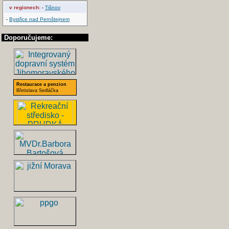
v regionech:
-
Tišnov
-
Bystřice nad Pernštejnem
Doporučujeme:
Restaurace a penzion
Břetislava Sedláčka