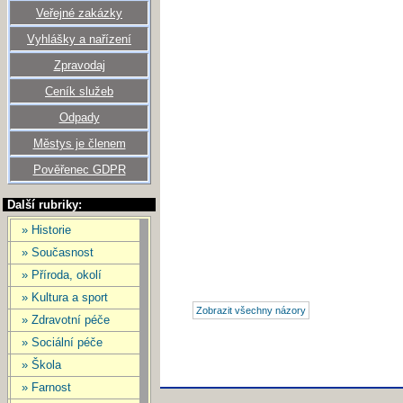
Veřejné zakázky
Vyhlášky a nařízení
Zpravodaj
Ceník služeb
Odpady
Městys je členem
Pověřenec GDPR
Další rubriky:
» Historie
» Současnost
» Příroda, okolí
» Kultura a sport
» Zdravotní péče
» Sociální péče
» Škola
» Farnost