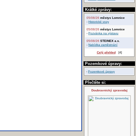
Krátké zprávy:
05/08/26
městys Lomnice
-
Historické vozy
05/08/26
městys Lomnice
-
Pozvánka na výstavu
05/08/26
STEINEX a.s.
-
Nabídka zaměstnání
Celý přehled
[4]
Pozemkové úpravy:
-
Pozemkové úpravy
Přečtěte si:
Doubravnický zpravodaj