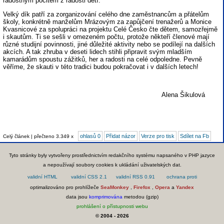
radostným pocitem z radosti dětí.
Velký dík patří za zorganizování celého dne zaměstnancům a přátelům
školy, konkrétně manželům Mrázovým za zapůjčení trenažerů a Monice
Kvasnicové za spolupráci na projektu Celé Česko čte dětem, samozřejmě
i skautům. Ti se sešli v omezeném počtu, protože někteří členové mají
různé studijní povinnosti, jiné důležité aktivity nebo se podílejí na dalších
akcích. A tak zhruba v deseti lidech stihli připravit svým mladším
kamarádům spoustu zážitků, her a radosti na celé odpoledne. Pevně
věříme, že skauti v této tradici budou pokračovat i v dalších letech!
Alena Šikulová
ohlasů 0
Přidat názor
Verze pro tisk
Sdílet na Fb
Celý článek | přečteno 3.349 x
Tyto stránky byly vytvořeny prostřednictvím redakčního systému napsaného v PHP jazyce
a nepoužívají soubory cookies k ukládání uživatelských dat.
optimalizováno pro prohlížeče
SeaMonkey
,
Firefox
,
Opera
a
Yandex
data jsou
komprimována
metodou (gzip)
prohlášení o přístupnosti webu
© 2004 - 2026