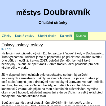
Doubravník
městys
Oficiální stránky
Články
Krátké zprávy
Úřední deska
Kalendář
Menu
Oslavy, oslavy, oslavy
02.07.2013
Na letošní rok připadlo výročí 110 let založení "nové" školy v Doubravníku.
Tuto významnou událost jsme si připomněli při příležitosti dalšího svátku,
Dne dětí, v neděli 2. června 2013. Letošní Den dětí byl totiž také
neobvyklý - skauti se opět vrátili k dříve tradiční akci pořádané pro děti
všeho věku v parku.
Již v dopoledních hodinách bylo uspořádáno setkání bývalých i
současných zaměstnanců školy ve školní budově. Ta jediná zůstala po
celé století stejná, jen s drobnými kosmetickými úpravami ve tváři: měnila
se okna, barva, tvar a členění fasády, umístění hodin. Ten hlavní
kosmetický zákrok ale přijde na řadu o letošních prázdninách: výměna
oken v celé budově, následné malování stěn ve třídách a velký úklid před
zahájením nového školního roku.
Současní zaměstnanci ukázali těm dřívějším jim tak dobře známe