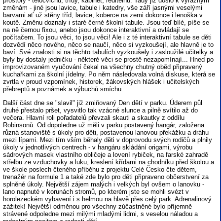
prostory - tělocvičnu, třídy, kabinet, ředitelnu. Tady již došlo k výrazným
změnám - jiné jsou lavice, tabule i katedry, vše září jasnými veselými
barvami ať už stěny tříd, lavice, koberce na zemi dokonce i lenoška v
koutě. Změnu doznaly i staré černé školní tabule. Jsou teď bílé, píše se
na ně černou fixou, anebo jsou dokonce interaktivní a ovládají se
počítačem. To jsou věci, to jsou věci! Ale i z té interaktivní tabule se děti
dozvědí něco nového, něco se naučí, něco si vyzkoušejí, ale hlavně je to
baví. Své znalosti si na těchto tabulích vyzkoušely i zasloužilé učitelky a
byly by dostaly jedničku - některé věci se prostě nezapomínají... Hned po
improvizovaném vyučování čekal na všechny chutný oběd připravený
kuchařkami za školní jídelny. Po něm následovala volná diskuse, která se
zvrtla v proud vzpomínek, historek, žákovských hlášek i učitelských
přebreptů a poznámek a výbuchů smíchu.
Další část dne se "slavil" již zmiňovaný Den dětí v parku. Úderem půl
druhé přestalo pršet, vysvitlo tak vzácné slunce a pilně svítilo až do
večera. Hlavní roli pořadatelů převzali skauti a skautky z oddílu
Robinsonů. Od dopoledne už měli v parku postavený hangár, založena
různá stanoviště s úkoly pro děti, postavenou lanovou překážku a dráhu
mezi lípami. Mezi tím vším běhaly děti v doprovodu svých rodičů a plnily
úkoly v jednotlivých centrech - v hangáru skládání origami, výrobu
sádrových masek vlastního obličeje a lovení rybiček, na farské zahradě
střelbu ze vzduchovky a luku, kreslení křídami na chodníku před školou a
ve škole poslech čteného příběhu z projektu Celé Česko čte dětem,
trenažér na formule 1 a také zde bylo pro děti připraveno občerstvení za
splněné úkoly. Největší zájem malých i velkých byl ovšem o lanovku -
lano napnuté v korunách stromů, po kterém jste se mohli svézt v
horolezeckém vybavení i s helmou na hlavě přes celý park. Adrenalinový
zážitek! Největší odměnou pro všechny zúčastněné bylo příjemně
strávené odpoledne mezi milými mladými lidmi, s veselou náladou a