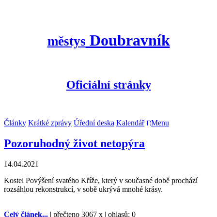
Doubravník
městys
Oficiální stránky
Články
Krátké zprávy
Úřední deska
Kalendář
Menu
Pozoruhodný život netopýra
14.04.2021
Kostel Povýšení svatého Kříže, který v současné době prochází
rozsáhlou rekonstrukcí, v sobě ukrývá mnohé krásy.
Celý článek...
| přečteno 3067 x | ohlasů: 0