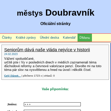
Doubravník
městys
Oficiální stránky
Články
Krátké zprávy
Úřední deska
Kalendář
Menu
Seniorům dává naše vláda nejvíce v historii
24.02.2023
Vážení spoluobčané,
určitě jste i Vy v posledních dnech v médiích zaznamenali téma
důchodové reformy a červnové valorizace penzí. Dovolte mi na toto
téma pár slov na vysvětlenou a hned na úvod i několik čísel.
Celý článek...
| přečteno 1723 x | ohlasů: 0
Vaše připomínka:
Jméno: