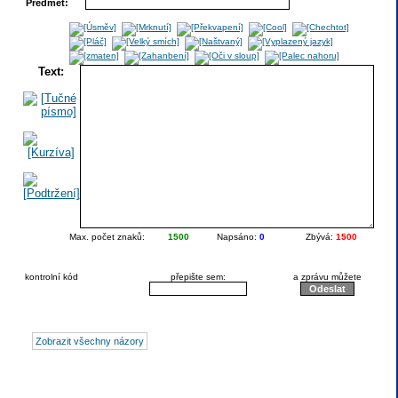
Předmět:
Text:
Max. počet znaků:
1500
Napsáno:
0
Zbývá:
1500
kontrolní kód
přepište sem:
a zprávu můžete