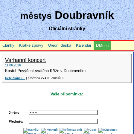
Doubravník
městys
Oficiální stránky
Články
Krátké zprávy
Úřední deska
Kalendář
Menu
Varhanní koncert
11.06.2026
Kostel Povýšení svatého Kříže v Doubravníku
Celý článek...
| přečteno 274 x | ohlasů: 0
Vaše připomínka:
Jméno:
Předmět: