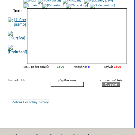
Text:
Max. počet znaků:
1500
Napsáno:
0
Zbývá:
1500
kontrolní kód
přepište sem:
a zprávu můžete