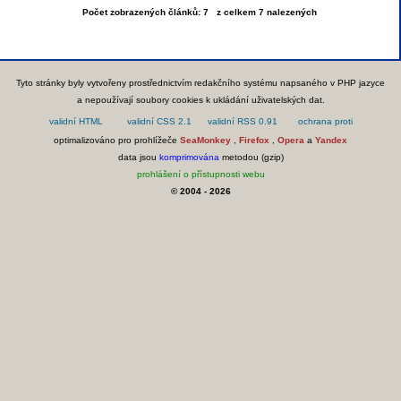
Počet zobrazených článků: 7 z celkem 7 nalezených
Tyto stránky byly vytvořeny prostřednictvím redakčního systému napsaného v PHP jazyce
a nepoužívají soubory cookies k ukládání uživatelských dat.
optimalizováno pro prohlížeče
SeaMonkey
,
Firefox
,
Opera
a
Yandex
data jsou
komprimována
metodou (gzip)
prohlášení o přístupnosti webu
© 2004 - 2026