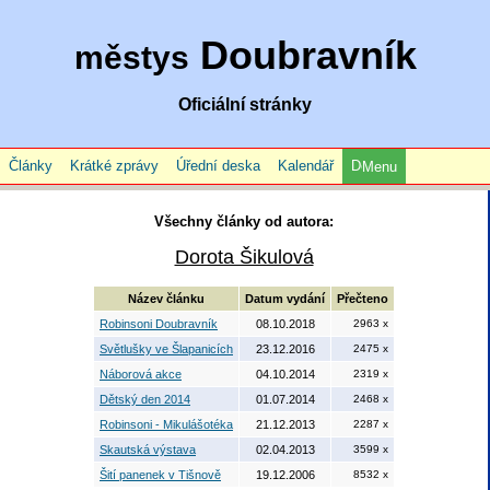
Doubravník
městys
Oficiální stránky
Články
Krátké zprávy
Úřední deska
Kalendář
Menu
Všechny články od autora:
Dorota Šikulová
Název článku
Datum vydání
Přečteno
Robinsoni Doubravník
08.10.2018
2963 x
Světlušky ve Šlapanicích
23.12.2016
2475 x
Náborová akce
04.10.2014
2319 x
Dětský den 2014
01.07.2014
2468 x
Robinsoni - Mikulášotéka
21.12.2013
2287 x
Skautská výstava
02.04.2013
3599 x
Šití panenek v Tišnově
19.12.2006
8532 x