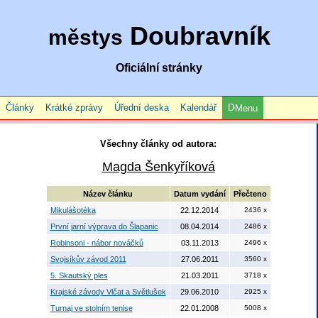
Doubravník
městys
Oficiální stránky
Články
Krátké zprávy
Úřední deska
Kalendář
Menu
Všechny články od autora:
Magda Šenkyříková
Název článku
Datum vydání
Přečteno
Mikulášotéka
22.12.2014
2436 x
První jarní výprava do Šlapanic
08.04.2014
2486 x
Robinsoni - nábor nováčků
03.11.2013
2496 x
Svojsíkův závod 2011
27.06.2011
3560 x
5. Skautský ples
21.03.2011
3718 x
Krajské závody Vlčat a Světlušek
29.06.2010
2925 x
Turnaj ve stolním tenise
22.01.2008
5008 x