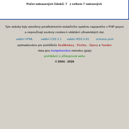
Počet zobrazených článků: 7 z celkem 7 nalezených
Tyto stránky byly vytvořeny prostřednictvím redakčního systému napsaného v PHP jazyce
a nepoužívají soubory cookies k ukládání uživatelských dat.
optimalizováno pro prohlížeče
SeaMonkey
,
Firefox
,
Opera
a
Yandex
data jsou
komprimována
metodou (gzip)
prohlášení o přístupnosti webu
© 2004 - 2026