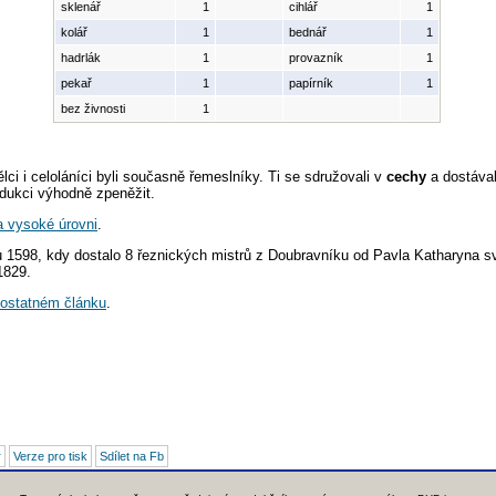
sklenář
1
cihlář
1
kolář
1
bednář
1
hadrlák
1
provazník
1
pekař
1
papírník
1
bez živnosti
1
ci i celoláníci byli současně řemeslníky. Ti se sdružovali v
cechy
a dostával
odukci výhodně zpeněžit.
a vysoké úrovni
.
ku 1598, kdy dostalo 8 řeznických mistrů z Doubravníku od Pavla Katharyna s
1829.
ostatném článku
.
r
Verze pro tisk
Sdílet na Fb