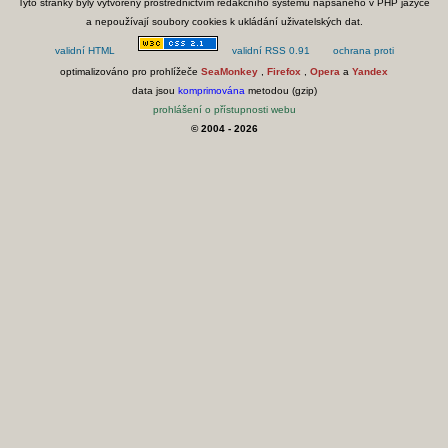
Tyto stránky byly vytvořeny prostřednictvím redakčního systému napsaného v PHP jazyce
a nepoužívají soubory cookies k ukládání uživatelských dat.
optimalizováno pro prohlížeče
SeaMonkey
,
Firefox
,
Opera
a
Yandex
data jsou
komprimována
metodou (gzip)
prohlášení o přístupnosti webu
© 2004 - 2026