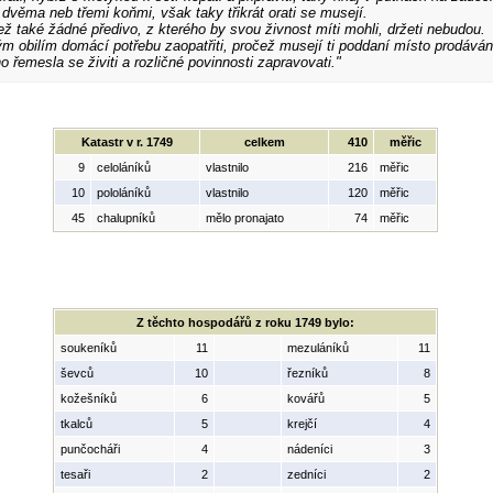
dvěma neb třemi koňmi, však taky třikrát orati se musejí.
ž také žádné předivo, z kterého by svou živnost míti mohli, držeti nebudou.
 obilím domácí potřebu zaopatřiti, pročež musejí ti poddaní místo prodávání
 řemesla se živiti a rozličné povinnosti zapravovati."
Katastr v r. 1749
celkem
410
měřic
9
celoláníků
vlastnilo
216
měřic
10
pololáníků
vlastnilo
120
měřic
45
chalupníků
mělo pronajato
74
měřic
Z těchto hospodářů z roku 1749 bylo:
soukeníků
11
mezuláníků
11
ševců
10
řezníků
8
kožešníků
6
kovářů
5
tkalců
5
krejčí
4
punčocháři
4
nádeníci
3
tesaři
2
zedníci
2