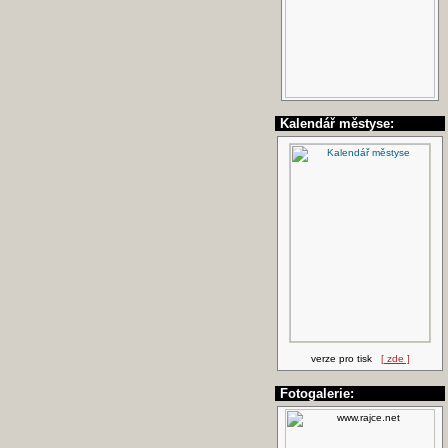
Kalendář městyse:
verze pro tisk
[ zde ]
Fotogalerie: