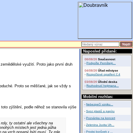
Naposled přidané:
06/08/26
Současnost
-
Podpořte Pernštejn...
o zemědělské využití. Proto jako první druh
04/08/26
Úřad městyse
-
Rozpočtové opatření č.4
03/08/26
Úřední deska
noduché. Proto se měšťané, jak se vždy s
-
Rozhodnutí hejtmana...
Mobilní rozhlas:
-
Nebezpečí vzniku...
toto zjíštění, podle něhož se stanovila výše
-
Svoz plastů a papíru
-
Pozvánka na koncert
oly, ty ostatní ale všechny na
-
Zelenina Juvita Uh...
mnohých místech jest jedna půha
h na vrch nosený býti musí. Ty role
-
Prodej borůvek z ...