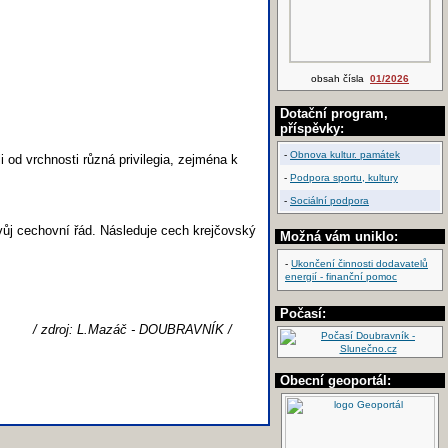
obsah čísla
01/2026
Dotační program,
příspěvky:
-
Obnova kultur. památek
i od vrchnosti různá privilegia, zejména k
-
Podpora sportu, kultury
-
Sociální podpora
vůj cechovní řád. Následuje cech krejčovský
Možná vám uniklo:
-
Ukončení činnosti dodavatelů
energií - finanční pomoc
Počasí:
/ zdroj: L.Mazáč - DOUBRAVNÍK /
Obecní geoportál: