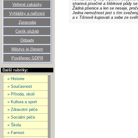
stranivá písečné a štěrkové půdy se 
Veřejné zakázky
Žádná pšenice a len se neseje, proče
Jedna nemožnost jest s tím sveženým
Vyhlášky a nařízení
a v Tišnově kupovati a sebe ze svého
Zpravodaj
Ceník služeb
Odpady
Městys je členem
Pověřenec GDPR
Další rubriky:
» Historie
» Současnost
» Příroda, okolí
» Kultura a sport
» Zdravotní péče
» Sociální péče
» Škola
» Farnost