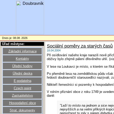
Dnes je: 08.08. 2026
Úřad městyse:
Sociální poměry za starých časů
18.04.2004
Základní informace
Při osídlování našeho kraje narazili nově pří
Kontakty
obživy bylo zřejmě pálení dřevěného uhlí. (vi
Úřední hodiny
V lese na Loukavci je místo, o kterém se říká,
Úřední deska
Po přeměně lesa na zemědělskou půdu však li
hrdostí doubravničtí starousedlíci nazývali,
E-podatelna
Někteří řemeslníci si pozemky k hospodaření 
Czech point
V rolním přiznání obce z roku 1749 je uveden
Zastupitelstvo
daně:
Hospodaření obce
"Leží to místo na jednom a sice nej
nejvyšších a na velmi příkrých kop
Strat. dokumenty
nemožnost ty roly s párem dobytka or