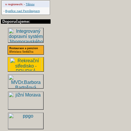
v regionech:
-
Tišnov
-
Bystřice nad Pernštejnem
Doporučujeme:
Restaurace a penzion
Břetislava Sedláčka