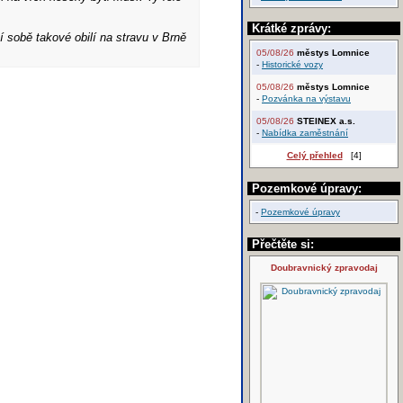
Krátké zprávy:
 sobě takové obilí na stravu v Brně
05/08/26
městys Lomnice
-
Historické vozy
05/08/26
městys Lomnice
-
Pozvánka na výstavu
05/08/26
STEINEX a.s.
-
Nabídka zaměstnání
Celý přehled
[4]
Pozemkové úpravy:
-
Pozemkové úpravy
Přečtěte si:
Doubravnický zpravodaj