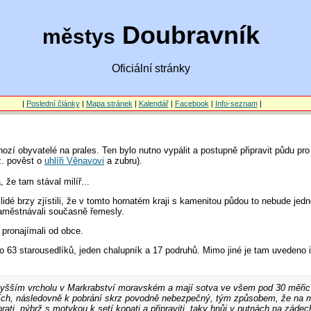
Doubravník
městys
Oficiální stránky
|
Poslední články
|
Mapa stránek
|
Kalendář
|
Facebook
|
Info-seznam
|
chozí obyvatelé na prales. Ten bylo nutno vypálit a postupně připravit půdu pr
z. pověst o
uhlíři Věnavovi
a zubru).
 že tam stával milíř...
dé brzy zjístili, že v tomto hornatém kraji s kamenitou půdou to nebude jed
 zaměstnávali současně řemesly.
pronajímali od obce.
o 63 starousedlíků, jeden chalupník a 17 podruhů. Mimo jiné je tam uvedeno i 
vyšším vrcholu v Markrabství moravském a mají sotva ve všem pod 30 měřic r
cích, následovně k pobrání skrz povodně nebezpečný, tým způsobem, že na 
ati, nýbrž s motykou k setí kopati a připraviti, taky hnůj v putnách na zádec