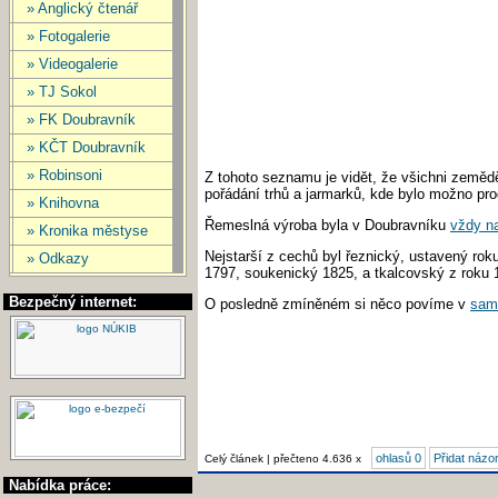
» Anglický čtenář
» Fotogalerie
» Videogalerie
» TJ Sokol
» FK Doubravník
» KČT Doubravník
» Robinsoni
Z tohoto seznamu je vidět, že všichni zeměděl
pořádání trhů a jarmarků, kde bylo možno pr
» Knihovna
Řemeslná výroba byla v Doubravníku
vždy n
» Kronika městyse
Nejstarší z cechů byl řeznický, ustavený ro
» Odkazy
1797, soukenický 1825, a tkalcovský z roku 
Bezpečný internet:
O posledně zmíněném si něco povíme v
sam
ohlasů 0
Přidat názo
Celý článek | přečteno 4.636 x
Nabídka práce: