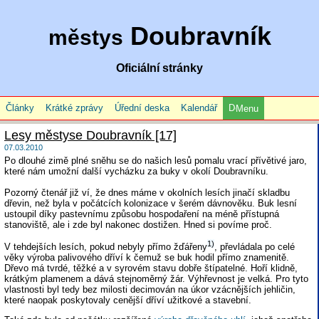
Doubravník
městys
Oficiální stránky
Články
Krátké zprávy
Úřední deska
Kalendář
Menu
Lesy městyse Doubravník [17]
07.03.2010
Po dlouhé zimě plné sněhu se do našich lesů pomalu vrací přívětivé jaro,
které nám umožní další vycházku za buky v okolí Doubravníku.
Pozorný čtenář již ví, že dnes máme v okolních lesích jinačí skladbu
dřevin, než byla v počátcích kolonizace v šerém dávnověku. Buk lesní
ustoupil díky pastevnímu způsobu hospodaření na méně přístupná
stanoviště, ale i zde byl nakonec dostižen. Hned si povíme proč.
1)
V tehdejších lesích, pokud nebyly přímo žďářeny
, převládala po celé
věky výroba palivového dříví k čemuž se buk hodil přímo znamenitě.
Dřevo má tvrdé, těžké a v syrovém stavu dobře štípatelné. Hoří klidně,
krátkým plamenem a dává stejnoměrný žár. Výhřevnost je velká. Pro tyto
vlastnosti byl tedy bez milosti decimován na úkor vzácnějších jehličin,
které naopak poskytovaly cenější dříví užitkové a stavební.