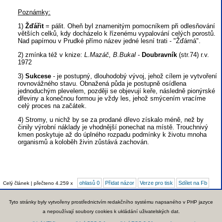
Poznámky:
1)
Žďářit
= pálit. Oheň byl znamenitým pomocníkem při odlesňování
větších celků, kdy docházelo k řízenému vypalování celých porostů.
Nad papírnou v Prudké přímo název jedné lesní trati - "Žďárná".
2) zmínka též v knize:
L.Mazáč, B.Bukal
-
Doubravník
(str.74) r.v.
1972
3)
Sukcese
- je postupný, dlouhodobý vývoj, jehož cílem je vytvoření
rovnovážného stavu. Obnažená půda je postupně osídlena
jednoduchým plevelem, později se objevují keře, následně pionýrské
dřeviny a konečnou formou je vždy les, jehož smýcením vracíme
celý proces na začátek.
4) Stromy, u nichž by se za prodané dřevo získalo méně, než by
činily výrobní náklady je vhodnější ponechat na místě. Trouchnivý
kmen poskytuje až do úplného rozpadu podmínky k životu mnoha
organismů a koloběh živin zůstává zachován.
ohlasů 0
Přidat názor
Verze pro tisk
Sdílet na Fb
Celý článek | přečteno 4.259 x
Tyto stránky byly vytvořeny prostřednictvím redakčního systému napsaného v PHP jazyce
a nepoužívají soubory cookies k ukládání uživatelských dat.