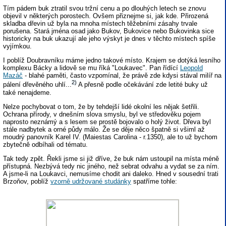
Tím pádem buk ztratil svou tržní cenu a po dlouhých letech se znovu
objevil v některých porostech. Ovšem přiznejme si, jak kde. Přirozená
skladba dřevin už byla na mnoha místech těžebními zásahy trvale
porušena. Stará jména osad jako Bukov, Bukovice nebo Bukovinka sice
historicky na buk ukazují ale jeho výskyt je dnes v těchto místech spíše
vyjímkou.
I poblíž Doubravníku máme jedno takové místo. Krajem se dotýká lesního
komplexu Bácky a lidově se mu říká "Loukavec". Pan řídící
Leopold
Mazáč
- blahé paměti, často vzpomínal, že právě zde kdysi stával milíř na
2)
pálení dřevěného uhlí...
A přesně podle očekávání zde letité buky už
také nenajdeme.
Nelze pochybovat o tom, že by tehdejší lidé okolní les nějak šetřili.
Ochrana přírody, v dnešním slova smyslu, byl ve středověku pojem
naprosto neznámý a s lesem se prostě bojovalo o holý život. Dřeva byl
stále nadbytek a orné půdy málo. Že se děje něco špatně si všiml až
moudrý panovník Karel IV. (Maiestas Carolina - r.1350), ale to už bychom
zbytečně odbíhali od tématu.
Tak tedy zpět. Řekli jsme si již dříve, že buk nám ustoupil na místa méně
přístupná. Nezbývá tedy nic jiného, než sebrat odvahu a vydat se za ním.
A jsme-li na Loukavci, nemusíme chodit ani daleko. Hned v sousední trati
Brzoňov, poblíž
vzorně udržované studánky
spatříme tohle: