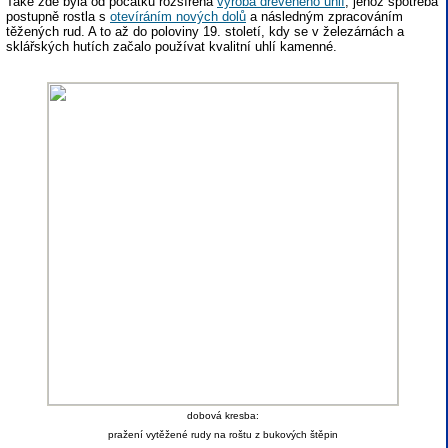
Také zde byla od počátku rozšířená
výroba dřevěného uhlí
, jehož spotřeba
postupně rostla s
otevíráním nových dolů
a následným zpracováním
těžených rud. A to až do poloviny 19. století, kdy se v železárnách a
sklářských hutích začalo používat kvalitní uhlí kamenné.
dobová kresba:
pražení vytěžené rudy na roštu z bukových štěpin