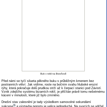
Buk v rokli na Brzoňově
Před námi se tyčí silueta pěkného buku s průběžným kmenem bez
postranních větví. Jak vidíme, roste na bočním svahu hluboké erozní
rýhy, která pokračuje dolů prudkou strží až k čerpací stanici pod Závistí.
Vznik zdejšího systému bizarních roklí, je přičítán právě tomu nešetrnému
kácení v minulosti, které již bylo zmíněno.
Dnešní stav zalesnění je tady výsledkem samovolné sekundární
3)
sukcese
a výstavba porostu je velice jednoduchá. Na svazích se udržel