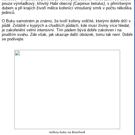
pouze výmladkový, křovitý Habr obecný
(Carpinus betulus)
, s přimíšeným
dubem a při krajích živoří mělce kořenící vtroušený smrk v počtu několika
jedinců.
O Buku samotném je známo, že tvoří kořeny srdčité, kterými dobře drží v
půdě. Zvláště v kyprých a chudších půdách, kde musí živiny více hledat,
je zakořenění velmi intensivní. Tím pádem bývá dobře zakotven i na
prudším svahu. Zde však, jak ukazuje další obrázek, tomu tak není. Dobře
se podívejte.
kořeny buku na Brzoňově