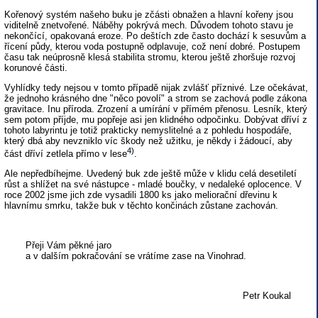
Kořenový systém našeho buku je zčásti obnažen a hlavní kořeny jsou
viditelně znetvořené. Náběhy pokrývá mech. Důvodem tohoto stavu je
nekončící, opakovaná eroze. Po deštích zde často dochází k sesuvům a
řícení půdy, kterou voda postupně odplavuje, což není dobré. Postupem
času tak neúprosně klesá stabilita stromu, kterou ještě zhoršuje rozvoj
korunové části.
Vyhlídky tedy nejsou v tomto případě nijak zvlášť příznivé. Lze očekávat,
že jednoho krásného dne "něco povolí" a strom se zachová podle zákona
gravitace. Inu příroda. Zrození a umírání v přímém přenosu. Lesník, který
sem potom příjde, mu popřeje asi jen klidného odpočinku. Dobývat dříví z
tohoto labyrintu je totiž prakticky nemyslitelné a z pohledu hospodáře,
který dbá aby nevzniklo víc škody než užitku, je někdy i žádoucí, aby
4)
část dříví zetlela přímo v lese
.
Ale nepředbíhejme. Uvedený buk zde ještě může v klidu celá desetiletí
růst a shlížet na své nástupce - mladé boučky, v nedaleké oplocence. V
roce 2002 jsme jich zde vysadili 1800 ks jako meliorační dřevinu k
hlavnímu smrku, takže buk v těchto končinách zůstane zachován.
Přeji Vám pěkné jaro
a v dalším pokračování se vrátíme zase na Vinohrad.
Petr Koukal