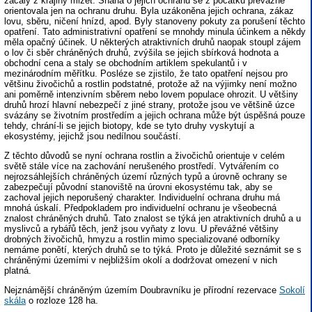
začaly z krajiny mizet. Snaha o jejich ochranu se z počátku převážně
orientovala jen na ochranu druhu. Byla uzákoněna jejich ochrana, zákaz
lovu, sběru, ničení hnízd, apod. Byly stanoveny pokuty za porušení těchto
opatření. Tato administrativní opatření se mnohdy minula účinkem a někdy
měla opačný účinek. U některých atraktivních druhů naopak stoupl zájem
o lov či sběr chráněných druhů, zvýšila se jejich sbírková hodnota a
obchodní cena a staly se obchodním artiklem spekulantů i v
mezinárodním měřítku. Posléze se zjistilo, že tato opatření nejsou pro
většinu živočichů a rostlin podstatné, protože až na výjimky není možno
ani poměrně intenzivním sběrem nebo lovem populace ohrozit. U většiny
druhů hrozí hlavní nebezpečí z jiné strany, protože jsou ve většině úzce
svázány se životním prostředím a jejich ochrana může být úspěšná pouze
tehdy, chrání-li se jejich biotopy, kde se tyto druhy vyskytují a
ekosystémy, jejichž jsou nedílnou součástí.
Z těchto důvodů se nyní ochrana rostlin a živočichů orientuje v celém
světě stále více na zachování nerušeného prostředí. Vytvářením co
nejrozsáhlejších chráněných území různých typů a úrovně ochrany se
zabezpečují původní stanoviště na úrovni ekosystému tak, aby se
zachoval jejich neporušený charakter. Individuelní ochrana druhu má
mnohá úskalí. Předpokladem pro individuelní ochranu je všeobecná
znalost chráněných druhů. Tato znalost se týká jen atraktivních druhů a u
myslivců a rybářů těch, jenž jsou vyňaty z lovu. U převážné většiny
drobných živočichů, hmyzu a rostlin mimo specializované odborníky
nemáme ponětí, kterých druhů se to týká. Proto je důležité seznámit se s
chráněnými územími v nejbližším okolí a dodržovat omezení v nich
platná.
Nejznámější chráněným územím Doubravníku je přírodní rezervace
Sokolí
skála
o rozloze 128 ha.