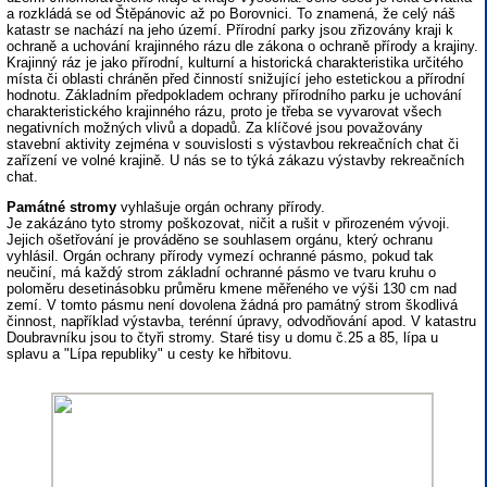
a rozkládá se od Štěpánovic až po Borovnici. To znamená, že celý náš
katastr se nachází na jeho území. Přírodní parky jsou zřizovány kraji k
ochraně a uchování krajinného rázu dle zákona o ochraně přírody a krajiny.
Krajinný ráz je jako přírodní, kulturní a historická charakteristika určitého
místa či oblasti chráněn před činností snižující jeho estetickou a přírodní
hodnotu. Základním předpokladem ochrany přírodního parku je uchování
charakteristického krajinného rázu, proto je třeba se vyvarovat všech
negativních možných vlivů a dopadů. Za klíčové jsou považovány
stavební aktivity zejména v souvislosti s výstavbou rekreačních chat či
zařízení ve volné krajině. U nás se to týká zákazu výstavby rekreačních
chat.
Památné stromy
vyhlašuje orgán ochrany přírody.
Je zakázáno tyto stromy poškozovat, ničit a rušit v přirozeném vývoji.
Jejich ošetřování je prováděno se souhlasem orgánu, který ochranu
vyhlásil. Orgán ochrany přírody vymezí ochranné pásmo, pokud tak
neučiní, má každý strom základní ochranné pásmo ve tvaru kruhu o
poloměru desetinásobku průměru kmene měřeného ve výši 130 cm nad
zemí. V tomto pásmu není dovolena žádná pro památný strom škodlivá
činnost, například výstavba, terénní úpravy, odvodňování apod. V katastru
Doubravníku jsou to čtyři stromy. Staré tisy u domu č.25 a 85, lípa u
splavu a "Lípa republiky" u cesty ke hřbitovu.