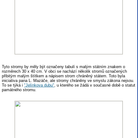
Tyto stromy by měly být označeny tabulí s malým státním znakem o
rozměrech 30 x 40 cm. V obci se nachází několik stromů označených
přibitým malým štítkem a nápisem strom chráněný státem. Toto byla
iniciativa pana L. Mazáče, ale stromy chráněny ve smyslu zákona nejsou.
To se týká i
"Jelínkova dubu"
, u kterého se žádá v současné době o statut
památného stromu.