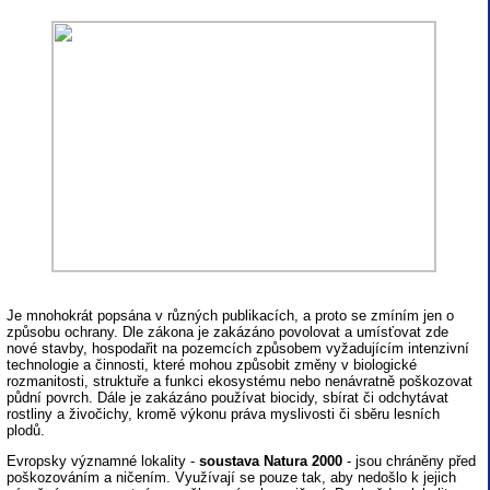
Je mnohokrát popsána v různých publikacích, a proto se zmíním jen o
způsobu ochrany. Dle zákona je zakázáno povolovat a umísťovat zde
nové stavby, hospodařit na pozemcích způsobem vyžadujícím intenzivní
technologie a činnosti, které mohou způsobit změny v biologické
rozmanitosti, struktuře a funkci ekosystému nebo nenávratně poškozovat
půdní povrch. Dále je zakázáno používat biocidy, sbírat či odchytávat
rostliny a živočichy, kromě výkonu práva myslivosti či sběru lesních
plodů.
Evropsky významné lokality -
soustava Natura 2000
- jsou chráněny před
poškozováním a ničením. Využívají se pouze tak, aby nedošlo k jejich