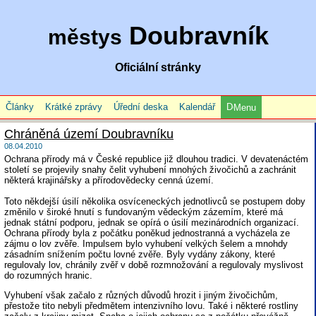
Doubravník
městys
Oficiální stránky
Články
Krátké zprávy
Úřední deska
Kalendář
Menu
Chráněná území Doubravníku
08.04.2010
Ochrana přírody má v České republice již dlouhou tradici. V devatenáctém
století se projevily snahy čelit vyhubení mnohých živočichů a zachránit
některá krajinářsky a přírodovědecky cenná území.
Toto někdejší úsilí několika osvíceneckých jednotlivců se postupem doby
změnilo v široké hnutí s fundovaným vědeckým zázemím, které má
jednak státní podporu, jednak se opírá o úsilí mezinárodních organizací.
Ochrana přírody byla z počátku poněkud jednostranná a vycházela ze
zájmu o lov zvěře. Impulsem bylo vyhubení velkých šelem a mnohdy
zásadním snížením počtu lovné zvěře. Byly vydány zákony, které
regulovaly lov, chránily zvěř v době rozmnožování a regulovaly myslivost
do rozumných hranic.
Vyhubení však začalo z různých důvodů hrozit i jiným živočichům,
přestože tito nebyli předmětem intenzivního lovu. Také i některé rostliny