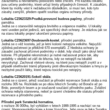
závažnému a nevratnému poškození nebo zničení. Pro každou lokalitu
jsou určeny podmínky, které určují limity případných činností. K zásahům,
které by mohly vést k nežádoucím důsledkům, si musí ten, kdo tyto
zásahy zamýšlí, předem opatřit souhlas orgánu ochrany přírody.
Lokalita CZ0623329-Prudká-provozní budova papírny
, přírodní
památka.
Jedná se o stanoviště netopýra brvitého a vrápence malého. U lokality
není uveden počet jedinců, ani specifický druh ochrany. Je otázkou jak se
na stavu lokality projeví ukončení provozu papírny.
Lokalita CZ0623697-Doubravník-kostel
, přírodní památka.
Jedná se o věž kostela, jež je letní kolonií netopýra velkého. Nejvyšší
zjištěná početnost je přibližně 670 exemplářů. Z hlediska ochrany je
zásadní zachovat příznivé podmínky v době, kdy slouží jako úkryt letní
kolonie. Při případné rekonstrukci je nutné načasovat práce tak, aby
proběhly v období od září do března, kdy se netopýři na lokalitě
nevyskytují. Zachovat vletové otvory, na které jsou netopýři zvyklí a v
případě ošetřování trámů přípravky proti dřevokazným houbám a hmyzu je
nezbytné použít látky, které nejsou toxické pro netopýry.
Lokalita CZ0620191-Sokolí skála
.
Jedná se o území, jehož součástí je přírodní rezervace Sokolí skála a má
rozlohu 305 ha. Rozkládá se po obou březích Svratky od Borače až po
Brdo, porostlých lesem a je současně součástí přírodního parku. Zvláštní
ochrana nebyla stanovena, neboť je území chráněno dle statutu přírodní
rezervace a přírodního parku.
Přírodní park Svratecká hornatina
,
o rozloze 36 000ha, byl vyhlášen v letech 1988-1995 a nachází se na
území Jihomoravského kraje a kraje Vysočina. Jeho osou je řeka Svratka