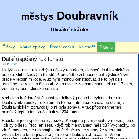
Doubravník
městys
Oficiální stránky
Články
Krátké zprávy
Úřední deska
Kalendář
Menu
Další úspěšný rok turistů
03.11.2013
I když do konce roku zbývá nějaký ten týden, členové doubravnického
odboru Klubu českých turistů již provádí první hodnocení výsledků své
práce v letošním roce. A už nyní mohou konstatovat, že to byl další
úspěšný rok v jejich činnosti. V kronice je zaznamenáno celkem 17 akcí,
včetně výroční členské schůze.
Vrcholem každoroční činnosti je dálkový pochod a cyklojízda Kolem
Doubravníku pěšky i s kolem. Letos se tato akce konala po šesté, v
Doubravnickém zpravodaji o ní byla zpráva. A tak připomeňme ten
nejdůležitější údaj - zúčastnili se 234 turisti.
Populární jsou společné vycházky. Konají se první sobotu v měsíci, letos
jich bylo šest. Proč jen šest, když rok má dvanáct měsíců? Vycházky, po
zkušenostech, se nekonají v zimě. A někdy se stane, že v termínu
vycházky se koná jiná akce, které se doubravničtí účastní. Všem