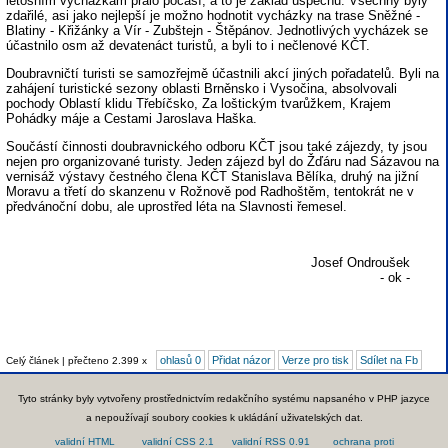
letošním vycházkám přálo počasí, a to je základ úspěchu. Všechny byly
zdařilé, asi jako nejlepší je možno hodnotit vycházky na trase Sněžné -
Blatiny - Křižánky a Vír - Zubštejn - Štěpánov. Jednotlivých vycházek se
účastnilo osm až devatenáct turistů, a byli to i nečlenové KČT.
Doubravničtí turisti se samozřejmě účastnili akcí jiných pořadatelů. Byli na
zahájení turistické sezony oblasti Brněnsko i Vysočina, absolvovali
pochody Oblastí klidu Třebíčsko, Za loštickým tvarůžkem, Krajem
Pohádky máje a Cestami Jaroslava Haška.
Součástí činnosti doubravnického odboru KČT jsou také zájezdy, ty jsou
nejen pro organizované turisty. Jeden zájezd byl do Žďáru nad Sázavou na
vernisáž výstavy čestného člena KČT Stanislava Bělíka, druhý na jižní
Moravu a třetí do skanzenu v Rožnově pod Radhoštěm, tentokrát ne v
předvánoční dobu, ale uprostřed léta na Slavnosti řemesel.
Josef Ondroušek
- ok -
ohlasů 0
Přidat názor
Verze pro tisk
Sdílet na Fb
Celý článek | přečteno 2.399 x
Tyto stránky byly vytvořeny prostřednictvím redakčního systému napsaného v PHP jazyce
a nepoužívají soubory cookies k ukládání uživatelských dat.