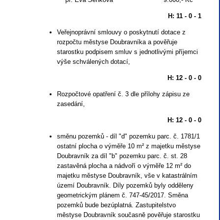
H: 11 - 0 - 1
Veřejnoprávní smlouvy o poskytnutí dotace z
rozpočtu městyse Doubravníka a pověřuje
starostku podpisem smluv s jednotlivými příjemci
výše schválených dotací,
H: 12 - 0 - 0
Rozpočtové opatření č. 3 dle přílohy zápisu ze
zasedání,
H: 12 - 0 - 0
směnu pozemků - díl "d" pozemku parc. č. 1781/1
ostatní plocha o výměře 10 m² z majetku městyse
Doubravník za díl "b" pozemku parc. č. st. 28
zastavěná plocha a nádvoří o výměře 12 m² do
majetku městyse Doubravník, vše v katastrálním
území Doubravník. Díly pozemků byly odděleny
geometrickým plánem č. 747-45/2017. Směna
pozemků bude bezúplatná. Zastupitelstvo
městyse Doubravník současně pověřuje starostku