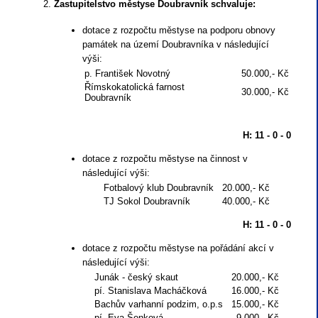
Zastupitelstvo městyse Doubravník schvaluje:
dotace z rozpočtu městyse na podporu obnovy
památek na území Doubravníka v následující
výši:
p. František Novotný
50.000,- Kč
Římskokatolická farnost
30.000,- Kč
Doubravník
H: 11 - 0 - 0
dotace z rozpočtu městyse na činnost v
následující výši:
Fotbalový klub Doubravník
20.000,- Kč
TJ Sokol Doubravník
40.000,- Kč
H: 11 - 0 - 0
dotace z rozpočtu městyse na pořádání akcí v
následující výši:
Junák - český skaut
20.000,- Kč
pí. Stanislava Macháčková
16.000,- Kč
Bachův varhanní podzim, o.p.s
15.000,- Kč
pí. Eva Šenková
9.000,- Kč