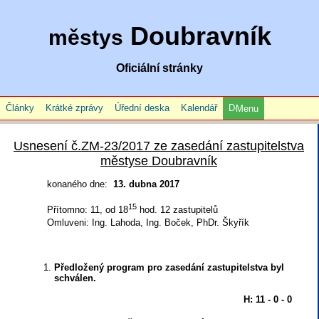
Doubravník
městys
Oficiální stránky
Články
Krátké zprávy
Úřední deska
Kalendář
Menu
Usnesení č.ZM-23/2017 ze zasedání zastupitelstva
městyse Doubravník
konaného dne:
13. dubna 2017
15
Přítomno: 11, od 18
hod. 12 zastupitelů
Omluveni: Ing. Lahoda, Ing. Boček, PhDr. Škyřík
Předložený program pro zasedání zastupitelstva byl
schválen.
H: 11 - 0 - 0